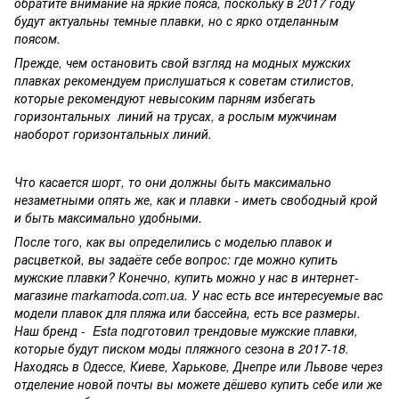
обратите внимание на яркие пояса, поскольку в 2017 году
будут актуальны темные плавки, но с ярко отделанным
поясом.
Прежде, чем остановить свой взгляд на модных мужских
плавках рекомендуем прислушаться к советам стилистов,
которые рекомендуют невысоким парням избегать
горизонтальных линий на трусах, а рослым мужчинам
наоборот горизонтальных линий.
Что касается шорт, то они должны быть максимально
незаметными опять же, как и плавки - иметь свободный крой
и быть максимально удобными.
После того, как вы определились с моделью плавок и
расцветкой, вы зада
ё
те себе вопрос: где можно купить
мужские плавки? Конечно, купить можно у нас в интернет-
магазине
markamoda
.
com
.
ua
. У нас есть все интересуемые вас
модели плавок для пляжа или бассейна, есть все размеры.
Наш бренд -
Esta
подготовил трендовые мужские плавки,
которые будут писком моды пляжного сезона в 2017-18.
Находясь в Одессе, Киеве, Харькове, Днепре или Львове через
отделение новой почты вы можете дёшево купить себе или же