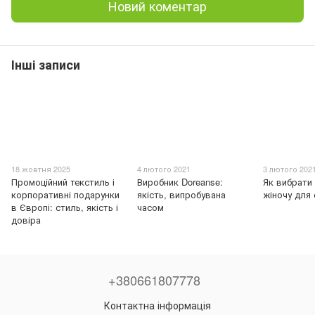
Новий коментар
Інші записи
18 жовтня 2025
4 лютого 2021
3 лютого 202
Промоційний текстиль і
Виробник Doreanse:
Як вибрати
корпоративні подарунки
якість, випробувана
жіночу для
в Європі: стиль, якість і
часом
довіра
+380661807778
Контактна інформація