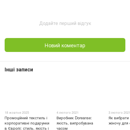
Додайте перший відгук
Новий коментар
Інші записи
18 жовтня 2025
4 лютого 2021
3 лютого 202
Промоційний текстиль і
Виробник Doreanse:
Як вибрати
корпоративні подарунки
якість, випробувана
жіночу для
в Європі: стиль, якість і
часом