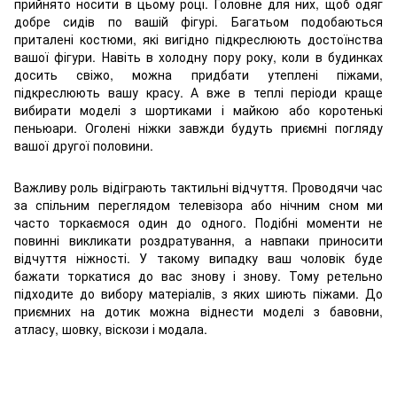
прийнято носити в цьому році. Головне для них, щоб одяг
добре сидів по вашій фігурі. Багатьом подобаються
приталені костюми, які вигідно підкреслюють достоїнства
вашої фігури. Навіть в холодну пору року, коли в будинках
досить свіжо, можна придбати утеплені піжами,
підкреслюють вашу красу. А вже в теплі періоди краще
вибирати моделі з шортиками і майкою або коротенькі
пеньюари. Оголені ніжки завжди будуть приємні погляду
вашої другої половини.
Важливу роль відіграють тактильні відчуття. Проводячи час
за спільним переглядом телевізора або нічним сном ми
часто торкаємося один до одного. Подібні моменти не
повинні викликати роздратування, а навпаки приносити
відчуття ніжності. У такому випадку ваш чоловік буде
бажати торкатися до вас знову і знову. Тому ретельно
підходите до вибору матеріалів, з яких шиють піжами. До
приємних на дотик можна віднести моделі з бавовни,
атласу, шовку, віскози і модала.