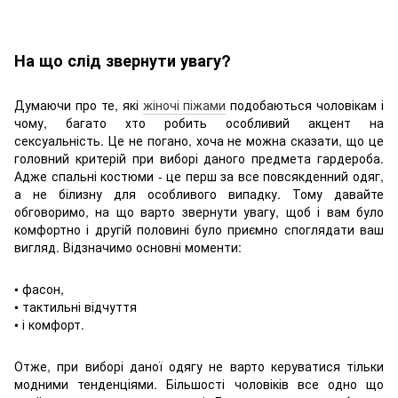
На що слід звернути увагу?
Думаючи про те, які
жіночі піжами
подобаються чоловікам і
чому, багато хто робить особливий акцент на
сексуальність. Це не погано, хоча не можна сказати, що це
головний критерій при виборі даного предмета гардероба.
Адже спальні костюми - це перш за все повсякденний одяг,
а не білизну для особливого випадку. Тому давайте
обговоримо, на що варто звернути увагу, щоб і вам було
комфортно і другій половині було приємно споглядати ваш
вигляд. Відзначимо основні моменти:
• фасон,
• тактильні відчуття
• і комфорт.
Отже, при виборі даної одягу не варто керуватися тільки
модними тенденціями. Більшості чоловіків все одно що