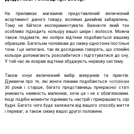
На прилавках магазинів представлений величезний
асортимент даного товару, всіляких дизайнів забарвлень.
Тому не бійтеся експериментувати. Визначте який тон
особливо підходить кольору вашої шкіри і волосся. Можна
також подумати, які колірні відтінки подобаються вашому
обранцеві. Багатьом чоловікам до смаку однотонні постільні
тони. І це непогано, так як дослідники говорять, що спокійні
кольори допомагають розслабитися і підготуватися до сну.
У той час як яскраві відтінки збуджують нервову систему.
Також існує величезний вибір візерунків та принтів.
Думаючи про те, які жіночі піжами подобаються
чоловікам
30 років і старше, багато представниць прекрасної статі
уникають наявність малюнків, хоча це і не є обов'язковим.
Іноді подібні моменти піднімають настрій і прикрашають сірі
будні. Багато чого буде залежати від вашого способу життя
і переваг, а також смаку вашої другої половини.