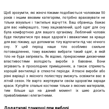
Щоб зрозуміти, які жіночі піжами подобаються чоловікам 50
років і іншим віковим категоріям, потрібно враховувати не
тільки візуальні і тактильні відчуття. Ваш обранець бажає
для вас найкращого, тому зацікавлений, щоб одяг для сну
була комфортною для вашого організму. Люблячий чоловік
буде піклуватися про ваше здоров'я і вважатиме за краще
для вас піжаму, що допомагає тілу відпочити під час нічного
сну. У цей період наше тіло особливо схильне
потовиділенню, тому важливо вибрати такий одяг, в якій
тіло не буде запревать. Як відомо, прекрасними дихаючими
властивостями володіють вироби з бавовни. Вони
зігрівають в прохолодних приміщеннях, а також сприяють
хорошій вентиляції в спекотні періоди. Атласні вироби або
різні варіації з якісного поліестеру зможуть освіжити вас в
літній сезон. Не варто жертвувати своїм здоров'ям заради
краси. Купуйте спальні костюми тільки з якісних матеріалів,
тим більше що на даний момент їх шию досить
привабливими і елегантними.
Додаткові тонкощі при виборі