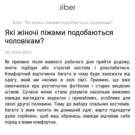
Блог
Які жіночі піжами подобаються чоловікам?
Які жіночі піжами подобаються
чоловікам?
20 січня 2021
Як приємно після важкого робочого дня прийти додому,
зняти підбори або строгий костюм і розслабитися.
Комфортний відпочинок багато в чому буде залежати від
одягу, який ми носимо в колі сім'ї. Приємно, що вже
закінчилася ера розтягнутих футболок і старих вицвілих
штанів. Сучасні жінки стали розуміти наскільки важливо
завжди виглядати акуратно і привабливо, особливо для
своєї другої половини. Тому до вибору спальних костюмів,
багато з яких носять як домашній одяг, варто підходити
дуже серйозно, щоб ваш обранець завжди відчував себе
поряд з вами комфортно.