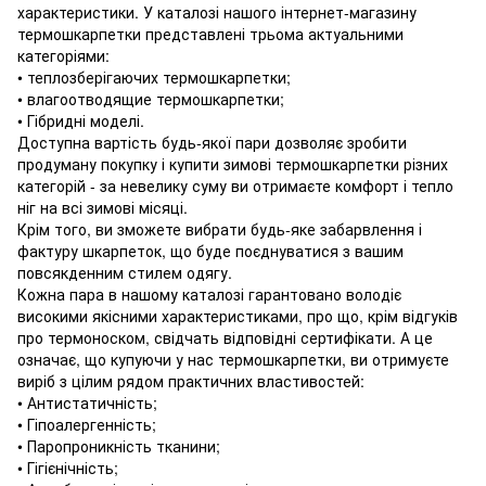
характеристики. У каталозі нашого інтернет-магазину
термошкарпетки представлені трьома актуальними
категоріями:
• теплозберігаючих термошкарпетки;
• влагоотводящие термошкарпетки;
• Гібридні моделі.
Доступна вартість будь-якої пари дозволяє зробити
продуману покупку і купити зимові термошкарпетки різних
категорій - за невелику суму ви отримаєте комфорт і тепло
ніг на всі зимові місяці.
Крім того, ви зможете вибрати будь-яке забарвлення і
фактуру шкарпеток, що буде поєднуватися з вашим
повсякденним стилем одягу.
Кожна пара в нашому каталозі гарантовано володіє
високими якісними характеристиками, про що, крім відгуків
про термоноском, свідчать відповідні сертифікати. А це
означає, що купуючи у нас термошкарпетки, ви отримуєте
виріб з цілим рядом практичних властивостей:
• Антистатичність;
• Гіпоалергенність;
• Паропроникність тканини;
• Гігієнічність;