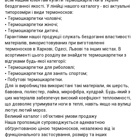
бездоганної якості. У лінійці нашого каталогу - всі актуальні
типорозміри і види термоносков:
• Термошкарпетки чоловічі;
• Термошкарпетки жіночі;
• Термошкарпетки дитячі.
Гарантіями нашої продукції служать бездоганні властивості
матеріалів, використовуваних при виготовленні
термоносков в Харкові, Одесі, Львові та інших містах. В
асортименті цього розділу ви знайдете термошкарпетки з
відгуками будь-якої категорії:
• Термошкарпетки для риболовлі;
• Термошкарпетки для занять спортом;
• Побутові термошкарпетки.
Для їх виробництва використані такі матеріали, як шерсть,
бавовна, поліестер, лайка, мікрофібра, кулдрай. Будь-який з
цих матеріалів забезпечує високий коефіцієнт теплоємності,
що дозволяє утримувати ноги в теплі, навіть якщо на вулиці
лютує лютий мороз.
Великий каталог і об'єктивні умови продажу
Наша пропозиція супроводжується адекватною
обґрунтованою ціною термоносков, незалежно від їх
функціонального застосування, розміру та інших