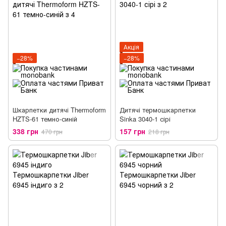
Акція
−28%
−28%
Шкарпетки дитячі Thermoform
Дитячі термошкарпетки
HZTS-61 темно-синій
Sinka 3040-1 сірі
338 грн
157 грн
470 грн
218 грн