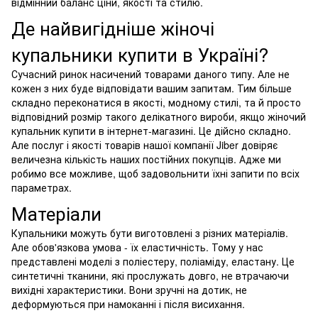
відмінний баланс ціни, якості та стилю.
Де найвигідніше жіночі
купальники купити в Україні?
Сучасний ринок насичений товарами даного типу. Але не
кожен з них буде відповідати вашим запитам. Тим більше
складно переконатися в якості, модному стилі, та й просто
відповідний розмір такого делікатного вироби, якщо жіночий
купальник купити в інтернет-магазині. Це дійсно складно.
Але послуг і якості товарів нашої компанії Jiber довіряє
величезна кількість наших постійних покупців. Адже ми
робимо все можливе, щоб задовольнити їхні запити по всіх
параметрах.
Матеріали
Купальники можуть бути виготовлені з різних матеріалів.
Але обов'язкова умова - їх еластичність. Тому у нас
представлені моделі з поліестеру, поліаміду, еластану. Це
синтетичні тканини, які прослужать довго, не втрачаючи
вихідні характеристики. Вони зручні на дотик, не
деформуються при намоканні і після висихання.