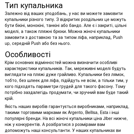
Тип купальника
Залежно від ваших уподобань, у нас ви можете замовити
купальники різного типу. З відкритих роздільних це можуть
бути бікіні, монокіні, танкіні або бандо. Але є і закриті, цільні
моделі, а також пляжні брюки. Можна жіночі купальники
замовити з доставкою та за типом ліфа, наприклад, Push
up, середній Push або без нього.
Особливості
Крім основних відмінностей можна визначити особливі
характеристики купальників. Так, мереживні моделі будуть
виглядати на пляжі дуже грайливо. Купальники без лямок,
тобто, без шлеек для ліфа, підійдуть не всім, а тільки тим, у
кого підходять параметри грудей для такого фасону. Тому
потрібно заздалегідь продумати, чи зручний вам буде такий
крій.
Якість наших виробів гарантується виробниками, наприклад,
такими торговими марками як Argento, Bellisa, Esta і інші
популярні бренди. На всі жіночі купальники ціна Jiber нижче,
ніж у конкурентів. А розібратися з розмірами вам
допоможуть наші консультанти. У наших купальниках ви