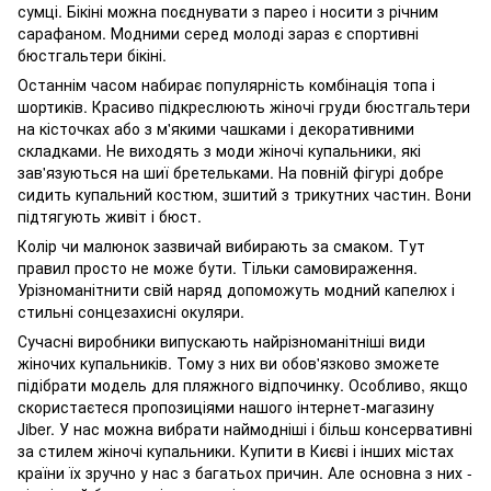
сумці. Бікіні можна поєднувати з парео і носити з річним
сарафаном. Модними серед молоді зараз є спортивні
бюстгальтери бікіні.
Останнім часом набирає популярність комбінація топа і
шортиків. Красиво підкреслюють жіночі груди бюстгальтери
на кісточках або з м'якими чашками і декоративними
складками. Не виходять з моди жіночі купальники, які
зав'язуються на шиї бретельками. На повній фігурі добре
сидить купальний костюм, зшитий з трикутних частин. Вони
підтягують живіт і бюст.
Колір чи малюнок зазвичай вибирають за смаком. Тут
правил просто не може бути. Тільки самовираження.
Урізноманітнити свій наряд допоможуть модний капелюх і
стильні сонцезахисні окуляри.
Сучасні виробники випускають найрізноманітніші види
жіночих купальників. Тому з них ви обов'язково зможете
підібрати модель для пляжного відпочинку. Особливо, якщо
скористаєтеся пропозиціями нашого інтернет-магазину
Jiber. У нас можна вибрати наймодніші і більш консервативні
за стилем жіночі купальники. Купити в Києві і інших містах
країни їх зручно у нас з багатьох причин. Але основна з них -