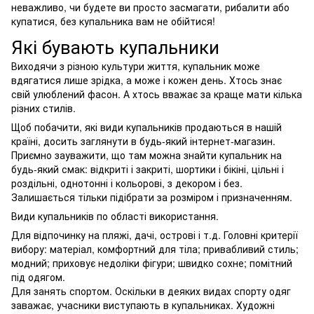
неважливо, чи будете ви просто засмагати, рибалити або
купатися, без купальника вам не обійтися!
Які бувають купальники
Виходячи з різною культури життя, купальник може
вдягатися лише зрідка, а може і кожен день. Хтось знає
свій улюблений фасон. А хтось вважає за краще мати кілька
різних стилів.
Щоб побачити, які види купальників продаються в нашій
країні, досить заглянути в будь-який інтернет-магазин.
Приємно зауважити, що там можна знайти купальник на
будь-який смак: відкриті і закриті, шортики і бікіні, цільні і
роздільні, однотонні і кольорові, з декором і без.
Залишається тільки підібрати за розміром і призначенням.
Види купальників по області використання.
Для відпочинку на пляжі, дачі, острові і т.д. Головні критерії
вибору: матеріал, комфортний для тіла; привабливий стиль;
модний; приховує недоліки фігури; швидко сохне; помітний
під одягом.
Для занять спортом. Оскільки в деяких видах спорту одяг
заважає, учасники виступають в купальниках. Художні