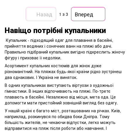
Назад
Вперед
1
з 3
Навіщо потрібні купальники
Купальник - підходящий одяг для плавання в басейні,
прийняття водяних і сонячних ванн на пляжі або дачі.
Правильно підібраний купальник вигідно підкреслить жіночу
фігуру і приховає її недоліки.
Асортимент купальних костюмів для жінок дуже
різноманітний. На пляжах будь-якої країни рідко зустрінеш
два однакових. І Україна не виняток.
В одних купальниках виступають віртуози з художньої
гімнастики. В інших відпочивають на пляжі. По-третє
плавають в басейні. Незалежно від місця, мета ода. Це
допомогти мати пристойний зовнішній вигляд без одягу.
У нашій країні є багато міст, розташованих на річках. Київ,
наприклад, розкинувся по обидва боки Дніпра. Тому
більшість жителів, не чекаючи відпустки, легко можуть
відправитися на пляж після роботи або навчання. І