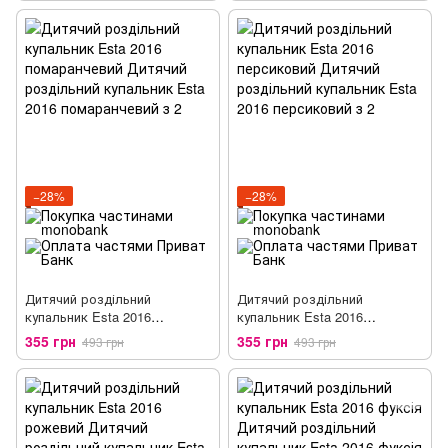
−28%
−28%
Дитячий роздільний
Дитячий роздільний
купальник Esta 2016
купальник Esta 2016
помаранчевий
персиковий
355 грн
355 грн
493 грн
493 грн