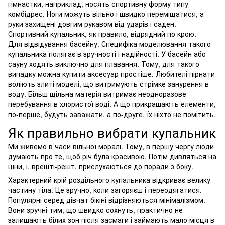
гімнастки, наприклад, носять спортивну форму типу
комбідрес. Ноги можуть вільно і швидко переміщатися, а
руки захищені довгим рукавом від ударів і саден.
Спортивний купальник, як правило, відрядний по крою.
Для відвідування басейну. Специфіка моделювання такого
купальника полягає в зручності і надійності. У басейн або
сауну ходять виключно для плавання. Тому, для такого
випадку можна купити аксесуар простіше. Любителі пірнати
воліють злиті моделі, що витримують стрімке занурення в
воду. Більш щільна матерія витримає неодноразове
перебування в хлористої воді. А що прикрашають елементи,
по-перше, будуть заважати, а по-друге, їх ніхто не помітить.
Як правильно вибрати купальник
Ми живемо в часи вільної моралі. Тому, в першу чергу люди
думають про те, щоб річ була красивою. Потім дивляться на
ціни, і, врешті-решт, прислухаються до поради з боку.
Характерний крій роздільного купальника відкриває велику
частину тіла. Це зручно, коли загоряєш і переодягатися.
Популярні серед дівчат бікіні відрізняються мінімалізмом.
Вони зручні тим, що швидко сохнуть, практично не
залишають білих зон після засмаги і займають мало місця в