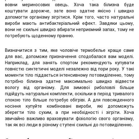
вовни мериносових овець. Хоча така білизна буде
коштувати дорожче, зате воно здатне якісно і швидко
допомогти організму зігрітися. Крім того, часто натуральні
вироби мають антибактеріальний ефект. Завдяки цьому,
вони не схильні швидко вбирати неприємний запах, тому не
потребують щоденному пранню.
Визначитися з тим, яке чоловіче термобелье краще саме
для вас, допоможе призначення сподобалася вам моделі.
Наприклад, для занять спортом рекомендують купувати
повністю синтетичні моделі незалежно від пори року. У такі
моменти тіло піддається інтенсивному потовиділенню, тому
потрібно білизна здатне максимально швидко відвести
вологу від організму. Для зимової риболовлі більше
підійдуть натуральні комплекти, оскільки в період тривалого
спокою тіло більше потребує обігріві. А для повсякденного
носіння купуйте комбіновані вироби, які допоможуть
зберегти тіло сухим, а при необхідності і зігріти. Хоча
звичайно важливо враховувати фізіологію свого організму,
так як всі люди в різному ступені схильні до потовиділенню.