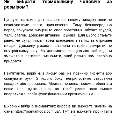
Як вибрати термобілизну чоловіче за
розміром?
Це дуже важлива деталь, адже в іншому випадку вони не
виконуватиме свого призначення. Тому безпосередньо
перед покупкою виміряйте своє зростання, обхват грудей,
талії, стегон, довжину штанини і рукава. Для цього станьте
рівно, не сутулячись перед дзеркалом і запишіть отримані
цифри. Довжину рукава і штанини потрібно заміряти по
внутрішньому шву. За допомогою спеціальної таблиці, ви
зможете з легкістю визначити, який розмір вам потрібно
придбати.
Пам'ятайте, виріб ні в якому разі не повинно тиснути або
сковувати рухи. З іншого боку, неприпустимо утворення
складок або провисань. Модель повинна приємно облягати
ваше тіло, адже тільки за такої умови вона зможе
впоратися зі своїм функціональним призначенням.
Широкий вибір різноманітних виробів ви зможете знайти на
сайті https://markamoda.com.ua/. Тут ви зможете прочитати