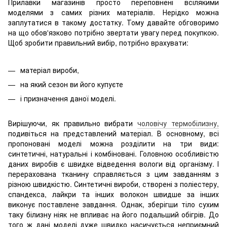
Прилавки магазинів просто переповнені всілякими
моделями з самих різних матеріалів. Нерідко можна
заплутатися в такому достатку. Тому давайте обговоримо
на що обов'язково потрібно звертати увагу перед покупкою.
Щоб зробити правильний вибір, потрібно врахувати:
матеріал вироби,
на який сезон ви його купуєте
і призначення даної моделі.
Вирішуючи, як правильно вибрати
чоловічу термобілизну,
подивіться на представлений матеріал. В основному, всі
пропоновані моделі можна розділити на три види:
синтетичні, натуральні і комбіновані. Головною особливістю
даних виробів є швидке відведення вологи від організму. І
перерахована тканину справляється з цим завданням з
різною швидкістю. Синтетичні вироби, створені з поліестеру,
спандекса, лайкри та інших волокон швидше за інших
виконує поставлене завдання. Однак, зберігши тіло сухим
таку білизну ніяк не впливає на його подальший обігрів. До
того ж дані моделі дуже швидко насичується неприємний