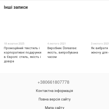
Інші записи
18 жовтня 2025
4 лютого 2021
3 лютого 202
Промоційний текстиль і
Виробник Doreanse:
Як вибрати
корпоративні подарунки
якість, випробувана
жіночу для
в Європі: стиль, якість і
часом
довіра
+380661807778
Контактна інформація
Повна версія сайту
Мапа сайту