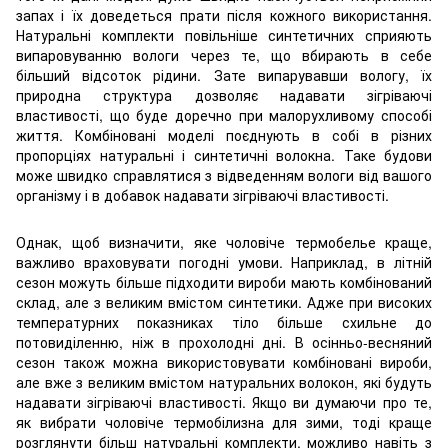
запах і їх доведеться прати після кожного використання.
Натуральні комплекти повільніше синтетичних сприяють
випаровуванню вологи через те, що вбирають в себе
більший відсоток рідини. Зате випарувавши вологу, їх
природна структура дозволяє надавати зігріваючі
властивості, що буде доречно при малорухливому способі
життя. Комбіновані моделі поєднують в собі в різних
пропорціях натуральні і синтетичні волокна. Таке будови
може швидко справлятися з відведенням вологи від вашого
організму і в добавок надавати зігріваючі властивості.
Однак, щоб визначити, яке чоловіче термобелье краще,
важливо враховувати погодні умови. Наприклад, в літній
сезон можуть більше підходити вироби мають комбінований
склад, але з великим вмістом синтетики. Адже при високих
температурних показниках тіло більше схильне до
потовиділенню, ніж в прохолодні дні. В осінньо-весняний
сезон також можна використовувати комбіновані вироби,
але вже з великим вмістом натуральних волокон, які будуть
надавати зігріваючі властивості. Якщо ви думаючи про те,
як вибрати чоловіче термобілизна для зими, тоді краще
розглянути більш натуральні комплекти, можливо навіть з