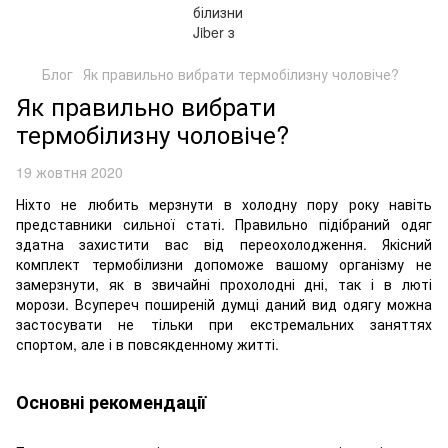
Блог
Як правильно вибрати термобілизну чоловіче?
Як правильно вибрати
термобілизну чоловіче?
19 жовтня 2020
Ніхто не любить мерзнути в холодну пору року навіть
представники сильної статі. Правильно підібраний одяг
здатна захистити вас від переохолодження. Якісний
комплект термобілизни допоможе вашому організму не
замерзнути, як в звичайні прохолодні дні, так і в люті
морози. Всупереч поширеній думці даний вид одягу можна
застосувати не тільки при екстремальних заняттях
спортом, але і в повсякденному житті.
Основні рекомендації