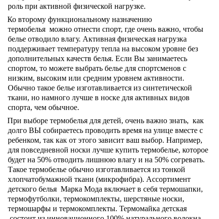
роль при активной физической нагрузке.
Ко второму функциональному назначению
термобелья можно отнести спорт, где очень важно, чтобы
белье отводило влагу. Активная физическая нагрузка
поддерживает температуру тепла на высоком уровне без
дополнительных качеств белья. Если Вы занимаетесь
спортом, то можете выбрать белье для спортсменов с
низким, высоким или средним уровнем активности.
Обычно такое белье изготавливается из синтетической
ткани, но намного лучше в носке для активных видов
спорта, чем обычное.
При выборе термобелья для детей, очень важно знать, как
долго ВЫ собираетесь проводить время на улице вместе с
ребенком, так как от этого зависит ваш выбор. Например,
для повседневной носки лучше купить термобелье, которое
будет на 50% отводить лишнюю влагу и на 50% согревать.
Такое термобелье обычно изготавливается из тонкой
хлопчатобумажной ткани (микрофибра). Ассортимент
детского белья Марка Мода включает в себя термошапки,
термофутболки, термокомплекты, шерстяные носки,
термошарфы и термокомплекты. Термомайка детская
состоит из инновационного 100% натурального волокна