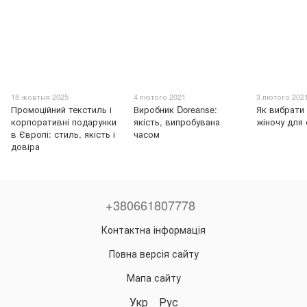
18 жовтня 2025
4 лютого 2021
3 лютого 202
Промоційний текстиль і
Виробник Doreanse:
Як вибрати
корпоративні подарунки
якість, випробувана
жіночу для
в Європі: стиль, якість і
часом
довіра
+380661807778
Контактна інформація
Повна версія сайту
Мапа сайту
Укр
Рус