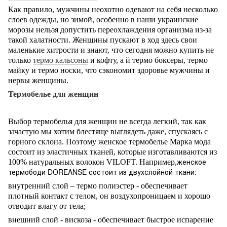
Как правило, мужчины неохотно одевают на себя несколько
слоев одежды, но зимой, особенно в наши украинские
морозы нельзя допустить переохлаждения организма из-за
такой халатности. Женщины пускают в ход здесь свои
маленькие хитрости и знают, что сегодня можно купить не
только
термо кальсоны
и кофту, а й термо боксеры, термо
майку
и термо носки, что сэкономит здоровье мужчины и
нервы женщины.
Термобелье для женщин
Выбор термобелья для женщин не всегда легкий, так как
зачастую мы хотим блестяще выглядеть даже, спускаясь с
горного склона. Поэтому женское термобелье Марка мода
состоит из эластичных тканей, которые изготавливаются из
женское
100% натуральных волокон VILOFT. Например,
термободи DOREANSE состоит из двухслойной ткани:
внутренний слой – термо полиэстер - обеспечивает
плотный контакт с телом, он воздухопроницаем и хорошо
отводит влагу от тела;
внешний слой - вискоза - обеспечивает быстрое испарение