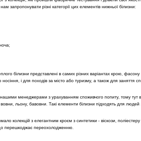
нам запропонувати різні категорії цих елементів нижньої білизни:
ноча;
теплого білизни представлені в самих різних варіантах крою, фасону
носіння, і для походів за місто або туризму, а також для заняття с
ашими менеджерами з урахуванням споживчого попиту, тому тут ви
 вовни, льону, бавовни. Такі елементи білизни підходять для людей
чимало колекцій з елегантним кроєм з синтетики - віскози, поліестер
, що перешкоджає переохолодженню.