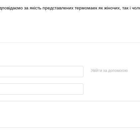
дповідаємо за якість представлених термомаек як жіночих, так і чол
Увійти за допомогою