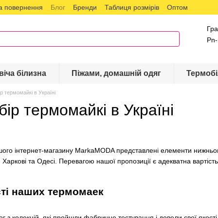
а повернення
Блог
Бренди
Таблиця розмірів
Оптом
Гра
Pn-
віча білизна
Піжами, домашній одяг
Термобі
ір термомайкі в Україні
бір термомайкі в Україні
нашого інтернет-магазину MarkaMODA представлені елементи нижньог
, Харкові та Одесі. Перевагою нашої пропозиції є адекватна вартість 
сті наших термомаек
 з колекцій, які пройшли фабричне тестування і довели свої якості