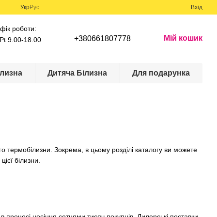
Укр
Рус
Вхід
фік роботи:
Мій кошик
+380661807778
Pt 9:00-18:00
лизна
Дитяча Білизна
Для подарунка
о термобілизни. Зокрема, в цьому розділі каталогу ви можете
цієї білизни.
 в процесі носіння сотнями тисяч покупців. Дилерські поставки