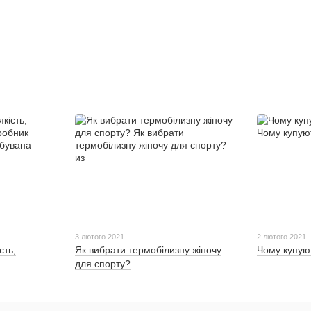
3 лютого 2021
2 лютого 2021
сть,
Як вибрати термобілизну жіночу
Чому купуют
для спорту?