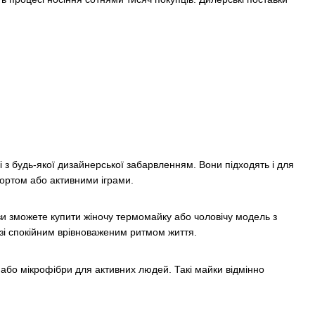
 і з будь-якої дизайнерської забарвленням. Вони підходять і для
портом або активними іграми.
 зможете купити жіночу термомайку або чоловічу модель з
 зі спокійним врівноваженим ритмом життя.
у або мікрофібри для активних людей. Такі майки відмінно