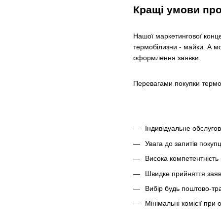
Кращі умови про
Нашої маркетингової конце
термобілизни - майки. А м
оформлення заявки.
Перевагами покупки термом
Індивідуальне обслугов
Увага до запитів покупц
Висока компетентність к
Швидке прийняття заяв
Вибір будь поштово-тра
Мінімальні комісії при 