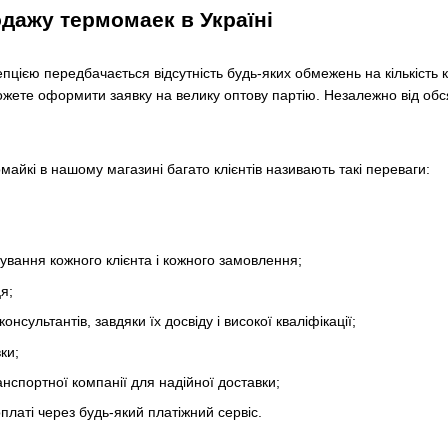
дажу термомаек в Україні
пцією передбачається відсутність будь-яких обмежень на кількість 
ожете оформити заявку на велику оптову партію. Незалежно від обся
айкі в нашому магазині багато клієнтів називають такі переваги:
ування кожного клієнта і кожного замовлення;
я;
онсультантів, завдяки їх досвіду і високої кваліфікації;
ки;
нспортної компанії для надійної доставки;
оплаті через будь-який платіжний сервіс.