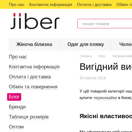
Про нас
Контактна інформація
Оплата і доставка
Обмін т
Перейти до основного контенту
Жіноча білизна
Одяг для пляжу
Чоло
Про нас
Головна
Блог
Вигідний виб
Вигідний ви
Контактна інформація
Оплата і доставка
30 серпня 2019
Обмін та повернення
У цій товарній категорії 
Блог
купити
термомайки
в Києві
Бренди
Якісні властиво
Таблиця розмірів
Оптом
Ми сформували свій каталог