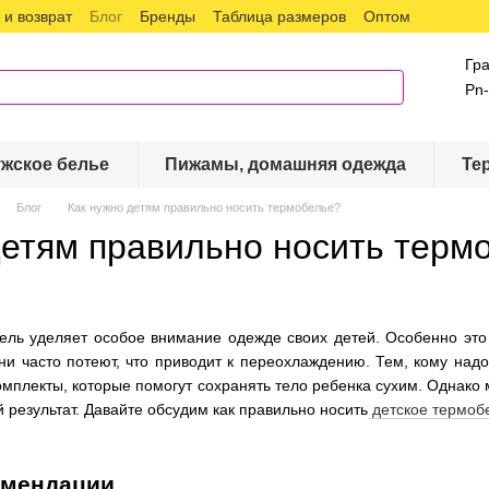
и возврат
Блог
Бренды
Таблица размеров
Оптом
Гр
Pn-
жское белье
Пижамы, домашняя одежда
Те
Блог
Как нужно детям правильно носить термобелье?
детям правильно носить терм
ль уделяет особое внимание одежде своих детей. Особенно это а
ни часто потеют, что приводит к переохлаждению. Тем, кому над
мплекты, которые помогут сохранять тело ребенка сухим. Однако м
 результат. Давайте обсудим как правильно носить
детское термоб
омендации