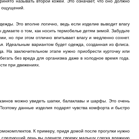
ринято называть второй кожей. Это означает, что оно должно
х ощущений.
ежды. Это вполне логично, ведь если изделие выводит влагу
ы думаете о том, как носить термобелье детям зимой. Забудьте
и, но при этом отлично впитывает влагу и медленно сохнет.
лья. Идеальным вариантом будет одежда, созданная из флиса.
да. На заключительном этапе нужно приобрести курточку или
егать без вреда для организма даже в холодное время года.
ости при движениях.
азинов можно увидеть шапки, балаклавы и шарфы. Это очень
. Поэтому данные изделия подарят чувства комфорта и быстро
ермокомплектов. К примеру, придя домой после прогулки нужно
на следующий день вы оденете своему малышу слегка влажную