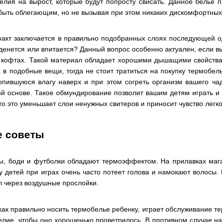
елия на вырост, которые будут попросту свисать. Данное белье п
, быть облегающим, но не вызывая при этом никаких дискомфортны
акт заключается в правильно подобранных слоях последующей од
 денется или впитается? Данный вопрос особенно актуален, если в
 кофтах. Такой материал обладает хорошими дышащими свойствам
 в подобные вещи, тогда не стоит тратиться на покупку термобе
опившуюся влагу наверх и при этом согреть организм вашего ча
 основе. Такое обмундирование позволит вашим детям играть и б
что это уменьшает слои ненужных свитеров и приносит чувство легк
 советы
ны, боди и футболки обладают термоэффектом. На прилавках маг
у детей при играх очень часто потеет голова и намокают волосы
 через воздушные прослойки.
 как правильно носить термобелье ребенку, играет обслуживание т
елие, чтобы оно хорошенько проветрилось. В противном случае 