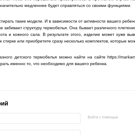
 значительно медленнее будет справляться со своими функциями.
стирать такие модели. И в зависимости от активности вашего ребен
 же забивает структуру термобелья. Она бывает различного плетен
ота и кожного сала. В результате этого, изделие может хуже выв
 стирке или приобретите сразу несколько комплектов, которые мож
зного детского термобелья можно найти на сайте https://mark
брать именно то, что необходимо для вашего ребенка.
рий
Войти с помощью