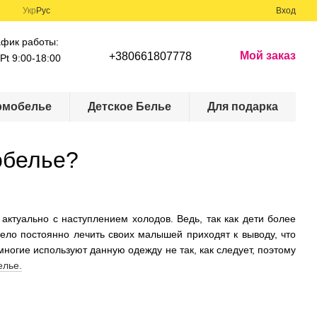
Укр
Рус
Вход
афик работы:
Мой заказ
+380661807778
Pt 9:00-18:00
рмобелье
Детское Белье
Для подарка
обелье?
ктуально с наступлением холодов. Ведь, так как дети более
оело постоянно лечить своих малышей приходят к выводу, что
ногие используют данную одежду не так, как следует, поэтому
елье.