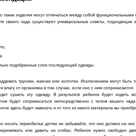
но такие изделия могут отличаться между собой функциональными 
ля своего чада существуют универсальные советы, подходящие 
ло,
е
ильно подобранные слои последующей одежды.
ддевать трусики, маечки или колготки. Исключением могут быть т
и влагу от организма в том случае, если оно с ним соприкасается
удет сушить эту одежду. В результате ребенок будет ходить мо
м будет соприкасаться непосредственно с телом вашего чада э
огое здесь будет зависеть и от того из какого материала вы прио
но носить термобелье детям не забывайте, что оно должно на них 
ережимать или давить на сгибах. Ребенок нужно свободно дв