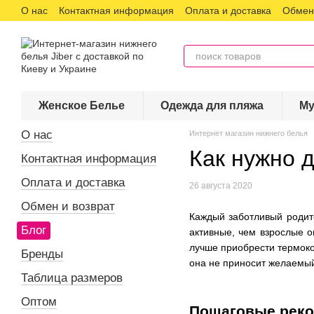
О нас
Контактная информация
Оплата и доставка
Обмен 
Перейти к основному контенту
Женское Белье
Одежда для пляжа
Му
О нас
Интернет магазин нижнего белья
Как нужно 
Контактная информация
Оплата и доставка
26 августа 2020
Обмен и возврат
Каждый заботливый родите
Блог
активные, чем взрослые о
лучше приобрести термоко
Бренды
она не приносит желаемый
Таблица размеров
Оптом
Пошаговые рек