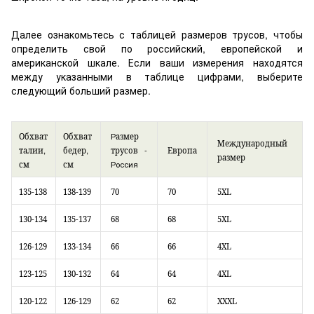
Далее ознакомьтесь с таблицей размеров трусов, чтобы
определить свой по российский, европейской и
американской шкале. Если ваши измерения находятся
между указанными в таблице цифрами, выберите
следующий больший размер.
Р
азмер
Обхват
Обхват
Международный
-
,
,
трусов
Европа
талии
бедер
размер
Россия
см
см
70
70
5XL
135-138
138-139
68
68
5XL
130-134
135-137
66
66
4XL
126-129
133-134
64
64
4XL
123-125
130-132
62
62
XXXL
120-122
126-129