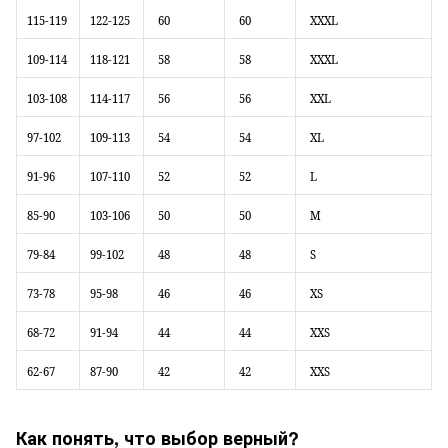
60
60
XXXL
115-119
122-125
58
58
XXXL
109-114
118-121
56
56
XXL
103-108
114-117
54
54
XL
97-102
109-113
52
52
L
91-96
107-110
50
50
M
85-90
103-106
48
48
S
79-84
99-102
46
46
XS
73-78
95-98
44
44
XXS
68-72
91-94
42
42
XXS
62-67
87-90
Как понять, что выбор верный?