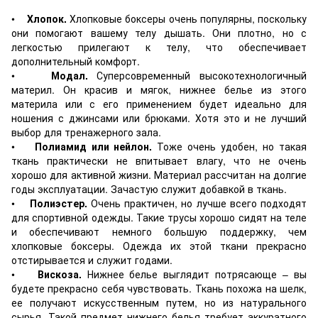
•
Хлопок.
Хлопковые боксеры очень популярны, поскольку
они помогают вашему телу дышать. Они плотно, но с
легкостью прилегают к телу, что обеспечивает
дополнительный комфорт.
•
Модал.
Суперсовременный высокотехнологичный
материл. Он красив и мягок, нижнее белье из этого
материла или с его применением будет идеально для
ношения с джинсами или брюками. Хотя это и не лучший
выбор для тренажерного зала.
•
Полиамид или нейлон.
Тоже очень удобен, но такая
ткань практически не впитывает влагу, что не очень
хорошо для активной жизни. Материал рассчитан на долгие
годы эксплуатации. Зачастую служит добавкой в ткань.
•
Полиэстер.
Очень практичен, но лучше всего подходят
для спортивной одежды. Такие трусы хорошо сидят на теле
и обеспечивают немного большую поддержку, чем
хлопковые боксеры. Одежда их этой ткани прекрасно
отстирывается и служит годами.
•
Вискоза.
Нижнее белье выглядит потрясающе – вы
будете прекрасно себя чувствовать. Ткань похожа на шелк,
ее получают искусственным путем, но из натурального
сырья. Такой предмет нижнего белья требует аккуратного