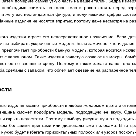
. Затем померьте самую узкую часть на вашей талии. Бедра измер
 необходимо снимать на голое тело и ровно стоять перед зер
и же у вас нестандартная фигура, и получившиеся цифры соответ
Данные изделия не носятся впритык, поэтому даже несмотря на раз
кого изделия играет его непосредственное назначение. Если дл
лучше выбирать укороченные модели. Было замечено, что изделия 
кто предпочитает приобрести банную модель, которая носится иск
ат с капюшоном. Такие изделия зачастую создают из махры, бамб
яют ее во внешнюю среду. Поэтому в таком халате ваше тело с
а сделаны с запахом, что облегчает одевание на распаренное тел
ости
ные изделия можно приобрести в любом желаемом цвете и оттенк
нщина сможет подобрать модель, подходящую ее вкусу. Однак
 и скрыть недостатки. Поэтому к выбору рисунка нужно подходить
шком большими принтами или диагональными полосами. В то 
 нужно будет избегать горизонтальных полосок или узоров посколь