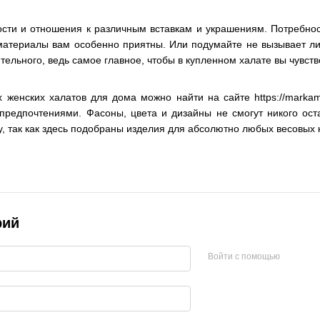
ости и отношения к различным вставкам и украшениям. Потребно
материалы вам особенно приятны. Или подумайте не вызывает ли 
ительного, ведь самое главное, чтобы в купленном халате вы чувс
 женских халатов для дома можно найти на сайте https://mark
редпочтениями. Фасоны, цвета и дизайны не смогут никого ост
у, так как здесь подобраны изделия для абсолютно любых весовых 
рий
Войти с помощью