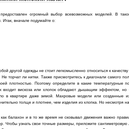
 предоставлен огромный выбор всевозможных моделей. В тако
. Итак, вначале подумайте о:
юбой другой одежды не стоит легкомысленно относиться к качеств
 Не торчат ли нитки. Также присмотритесь к диагонали самого по
оей плотностью. Поэтому определите в какие температурные по
ых входит вискоза или хлопок обладают дышащим эффектом, но 
ло в квартире даже зимой. Махровые модели или созданные и
ачительно толще и плотнее, чем изделия из хлопка. Но несмотря н
 как балахон и в то же время не сковывал движения важно прави
дер. Чтобы узнать свои точные размеры, приложите сантиметрову