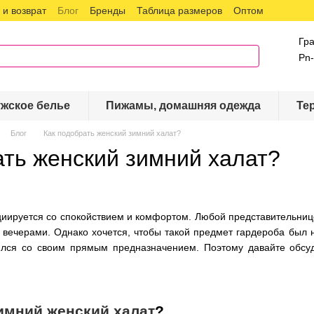
и возврат
Блог
Бренды
Таблица размеров
Оптом
Гр
Pn-
жское белье
Пижамы, домашняя одежда
Те
Блог
Как подобрать женский зимний халат?
ать женский зимний халат?
циируется со спокойствием и комфортом. Любой представительнице
вечерами. Однако хочется, чтобы такой предмет гардероба был 
лся со своим прямым предназначением. Поэтому давайте обсуд
имний женский халат
?