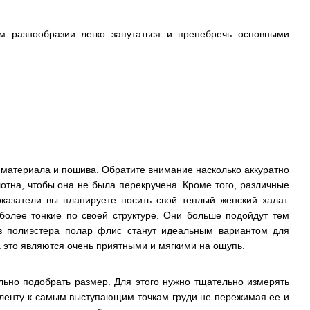
м разнообразии легко запутаться и пренебречь основными
у материала и пошива. Обратите внимание насколько аккуратно
лотна, чтобы она не была перекручена. Кроме того, различные
казатели вы планируете носить свой теплый женский халат.
более тонкие по своей структуре. Они больше подойдут тем
з полиэстера полар флис станут идеальным вариантом для
а это являются очень приятными и мягкими на ощупь.
льно подобрать размер. Для этого нужно тщательно измерять
ю ленту к самым выступающим точкам груди не пережимая ее и