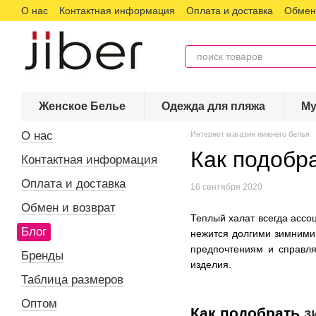
О нас
Контактная информация
Оплата и доставка
Обмен 
Перейти к основному контенту
Женское Белье
Одежда для пляжа
Му
О нас
Интернет магазин нижнего белья
Как подобр
Контактная информация
Оплата и доставка
16 сентября 2020
Обмен и возврат
Теплый халат всегда ассо
Блог
нежится долгими зимними 
предпочтениям и справля
Бренды
изделия.
Таблица размеров
Оптом
Как подобрать
з