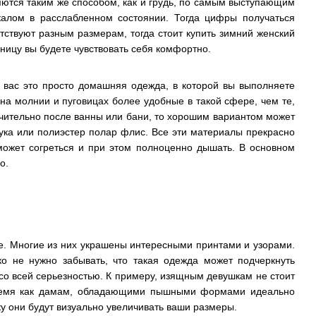
яются таким же способом, как и грудь, по самым выступающим
калом в расслабленном состоянии. Тогда цифры получаться
ствуют разным размерам, тогда стоит купить зимний женский
ницу вы будете чувствовать себя комфортно.
я вас это просто домашняя одежда, в которой вы выполняете
на молнии и пуговицах более удобные в такой сфере, чем те,
лючительно после ванны или бани, то хорошим вариантом может
ука или полиэстер полар флис. Все эти материалы прекрасно
может согреться и при этом полноценно дышать. В основном
о.
е. Многие из них украшены интересными принтами и узорами.
о не нужно забывать, что такая одежда может подчеркнуть
 со всей серьезностью. К примеру, изящным девушкам не стоит
время как дамам, обладающими пышными формами идеально
ку они будут визуально увеличивать ваши размеры.