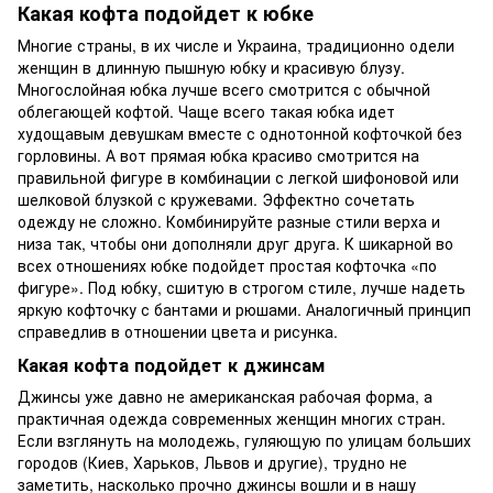
Какая кофта подойдет к юбке
Многие страны, в их числе и Украина, традиционно одели
женщин в длинную пышную юбку и красивую блузу.
Многослойная юбка лучше всего смотрится с обычной
облегающей кофтой. Чаще всего такая юбка идет
худощавым девушкам вместе с однотонной кофточкой без
горловины. А вот прямая юбка красиво смотрится на
правильной фигуре в комбинации с легкой шифоновой или
шелковой блузкой с кружевами. Эффектно сочетать
одежду не сложно. Комбинируйте разные стили верха и
низа так, чтобы они дополняли друг друга. К шикарной во
всех отношениях юбке подойдет простая кофточка «по
фигуре». Под юбку, сшитую в строгом стиле, лучше надеть
яркую кофточку с бантами и рюшами. Аналогичный принцип
справедлив в отношении цвета и рисунка.
Какая кофта подойдет к джинсам
Джинсы уже давно не американская рабочая форма, а
практичная одежда современных женщин многих стран.
Если взглянуть на молодежь, гуляющую по улицам больших
городов (Киев, Харьков, Львов и другие), трудно не
заметить, насколько прочно джинсы вошли и в нашу