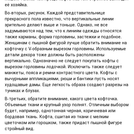
её хозяйка.
Во-вторых, рисунок. Каждой представительнице
прекрасного пола известно, что вертикальные линии
зрительно делают выше и тоньше. Однако, не все
задумываются над тем, что к линиям одежды относятся
также карманы, форма горловины, застежки и подобное.
Женщинам с пышной фигурой лучше обратить внимание на
кофточку с V-образным вырезом горловины. Используемые
детали декора тоже должны быть расположены
вертикально. Однозначно не следует покупать кофты с
вырезом горловины лодочкой. Исключить также следует
манжеты, пояса и ремни контрастного цвета. Кофты с
вычурными аппликациями, рюши и бантики пусть носят
худощавые дамы. Еще легкость образа создают разрезы на
туниках и блузах.
В-третьих, обратите внимание, какого цвета кофточка.
Объемные ткани и крупный узор полнят. Отличным выбором
будет, например, однотонная черная, коричневая или
бордовая ткань. Кофта, сшитая из ткани с мелким
цветочком или горошком, также придаст пышной фигуре
стройный вид.