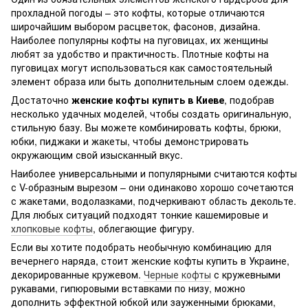
прохладной погоды – это кофты, которые отличаются
широчайшим выбором расцветок, фасонов, дизайна.
Наиболее популярны кофты на пуговицах, их женщины
любят за удобство и практичность. Плотные кофты на
пуговицах могут использоваться как самостоятельный
элемент образа или быть дополнительным слоем одежды.
Достаточно
женские кофты купить в Киеве
, подобрав
несколько удачных моделей, чтобы создать оригинальную,
стильную базу. Вы можете комбинировать кофты, брюки,
юбки, пиджаки и жакеты, чтобы демонстрировать
окружающим свой изысканный вкус.
Наиболее универсальными и популярными считаются кофты
с V-образным вырезом – они одинаково хорошо сочетаются
с жакетами, водолазками, подчеркивают область декольте.
Для любых ситуаций подходят тонкие кашемировые и
хлопковые кофты
, облегающие фигуру.
Если вы хотите подобрать необычную комбинацию для
вечернего наряда, стоит женские кофты купить в Украине,
декорированные кружевом.
Черные кофты
с кружевными
рукавами, гипюровыми вставками по низу, можно
дополнить эффектной юбкой или зауженными брюками,