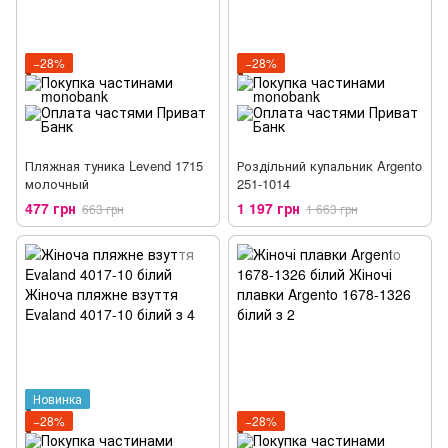
−28%
−28%
Пляжная туника Levend 1715
Роздільний купальник Argento
молочный
251-1014
477 грн
1 197 грн
663 грн
1 663 грн
Новинка
−28%
−28%