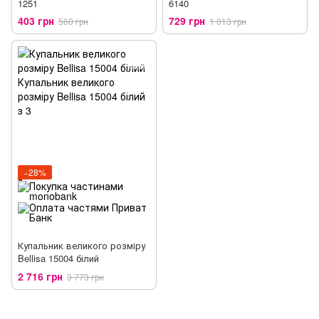
1251
6140
403 грн
729 грн
560 грн
1 013 грн
−28%
Купальник великого розміру
Bellisa 15004 білий
2 716 грн
3 773 грн