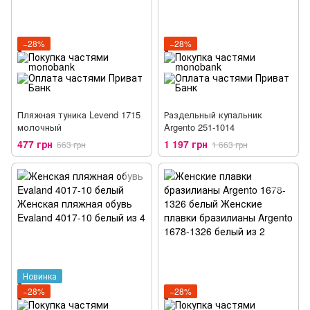
−28%
−28%
Пляжная туника Levend 1715
Раздельный купальник
молочный
Argento 251-1014
477 грн
1 197 грн
663 грн
1 663 грн
Новинка
−28%
−28%