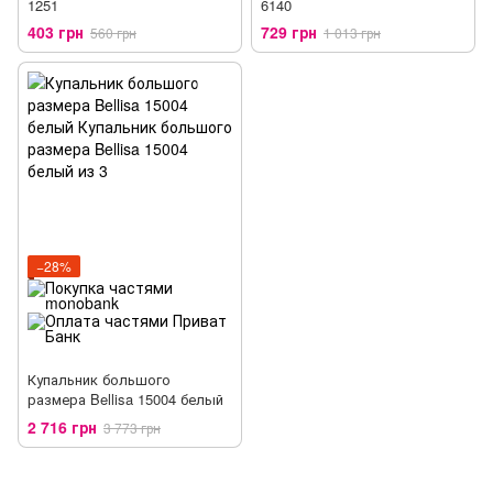
1251
6140
403 грн
729 грн
560 грн
1 013 грн
−28%
Купальник большого
размера Bellisa 15004 белый
2 716 грн
3 773 грн