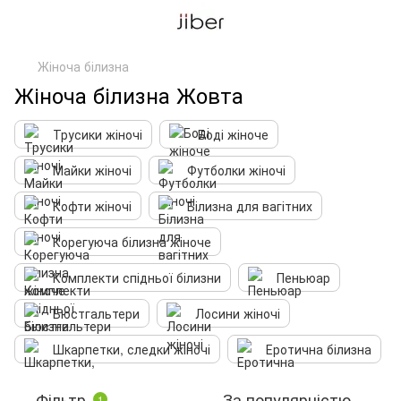
Жіноча білизна
Жіноча білизна Жовта
Трусики жіночі
Боді жіноче
Майки жіночі
Футболки жіночі
Кофти жіночі
Білизна для вагітних
Корегуюча білизна жіноче
Комплекти спідньої білизни
Пеньюар
Бюстгальтери
Лосини жіночі
Шкарпетки, следки жіночі
Еротична білизна
Фільтр
За популярністю
1