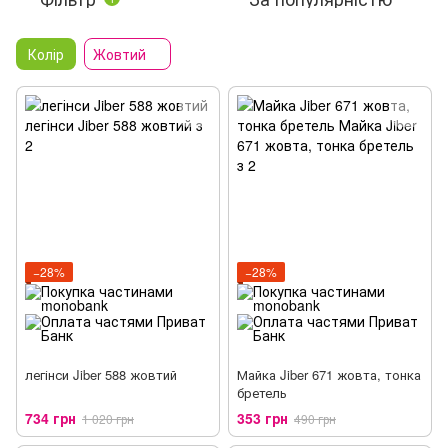
Колір
Жовтий
−28%
−28%
легінси Jiber 588 жовтий
Майка Jiber 671 жовта, тонка
бретель
734 грн
353 грн
1 020 грн
490 грн