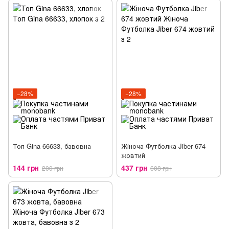
−28%
−28%
Топ Gina 66633, бавовна
Жіноча Футболка Jiber 674
жовтий
144 грн
437 грн
200 грн
608 грн