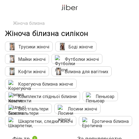
Жіноча білизна
Жіноча білизна силікон
Трусики жіночі
Боді жіноче
Майки жіночі
Футболки жіночі
Кофти жіночі
Білизна для вагітних
Корегуюча білизна жіноче
Комплекти спідньої білизни
Пеньюар
Бюстгальтери
Лосини жіночі
Шкарпетки, следки жіночі
Еротична білизна
Фільтр
За популярністю
1