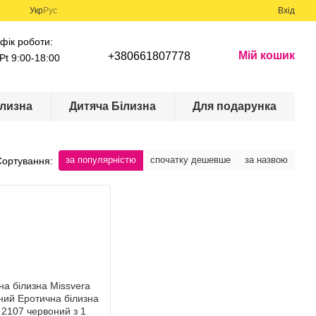
Укр
Рус
Вхід
фік роботи:
Мій кошик
+380661807778
Pt 9:00-18:00
лизна
Дитяча Білизна
Для подарунка
за популярністю
спочатку дешевше
за назвою
Сортування: