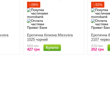
−28%
−32%
svera
Еротична білизна Missvera
Еротична б
1025 чорний
2107 черво
593 грн
370 грн
Купити
427 грн
252 грн