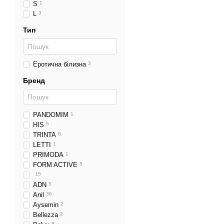
S
1
L
3
Тип
Еротична білизна
3
Бренд
PANDOMIM
1
HIS
5
TRINTA
8
LETTI
1
PRIMODA
1
FORM ACTIVE
5
15
ADN
5
Anil
36
Aysemin
2
Bellezza
2
8