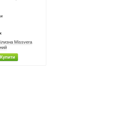
ілизна Missvera
ний
Купити