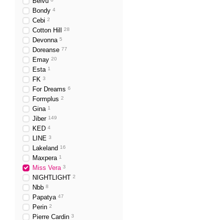
Belvu
Bondy
4
Cebi
2
Cotton Hill
28
Devonna
5
Doreanse
77
Emay
20
Esta
1
FK
3
For Dreams
6
Formplus
2
Gina
1
Jiber
149
KED
4
LINE
3
Lakeland
16
Maxpera
1
Miss Vera
3
NIGHTLIGHT
2
Nbb
8
Papatya
47
Perin
2
Pierre Cardin
3