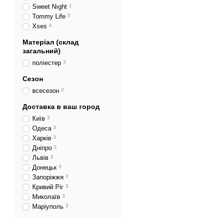
Sweet Nıght
1
Tommy Life
5
Xses
4
Матеріал (склад
загальний)
поліестер
3
Сезон
всесезон
2
Доставка в ваш город
Київ
3
Одеса
3
Харків
3
Дніпро
3
Львів
3
Донецьк
3
Запоріжжя
3
Кривий Ріг
3
Миколаїв
3
Маріуполь
3