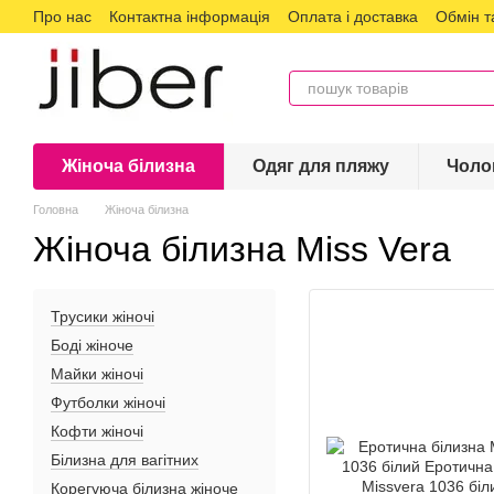
Про нас
Контактна інформація
Оплата і доставка
Обмін т
Перейти до основного контенту
Жіноча білизна
Одяг для пляжу
Чоло
Головна
Жіноча білизна
Жіноча білизна Miss Vera
Трусики жіночі
Боді жіноче
Майки жіночі
Футболки жіночі
Кофти жіночі
Білизна для вагітних
Корегуюча білизна жіноче