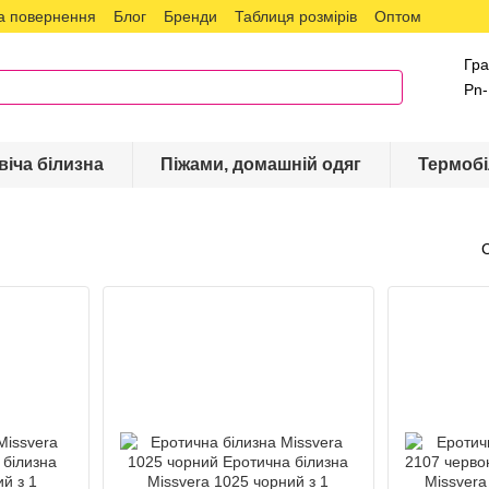
а повернення
Блог
Бренди
Таблиця розмірів
Оптом
Гра
Pn-
віча білизна
Піжами, домашній одяг
Термобі