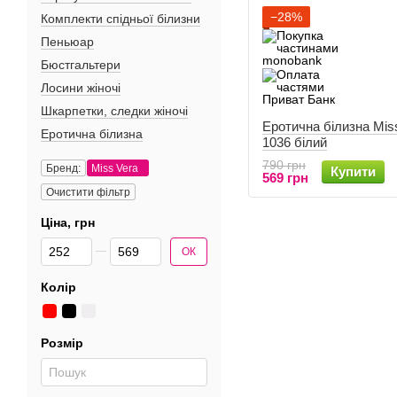
−28%
Комплекти спідньої білизни
Пеньюар
Бюстгальтери
Лосини жіночі
Шкарпетки, следки жіночі
Еротична білизна Mis
Еротична білизна
1036 білий
790 грн
Бренд:
Miss Vera
Купити
569 грн
Очистити фільтр
Ціна, грн
Від Ціна, грн
До Ціна, грн
ОК
Колір
Розмір