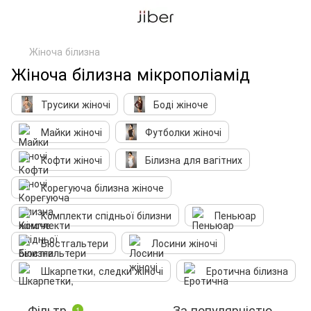
Жіноча білизна
Жіноча білизна мікрополіамід
Трусики жіночі
Боді жіноче
Майки жіночі
Футболки жіночі
Кофти жіночі
Білизна для вагітних
Корегуюча білизна жіноче
Комплекти спідньої білизни
Пеньюар
Бюстгальтери
Лосини жіночі
Шкарпетки, следки жіночі
Еротична білизна
Фільтр
За популярністю
1