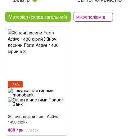
Матеріал (склад загальний)
мікрополіамід
−28%
Жіночі лосини Form Active
1430 сірий
488 грн
678 грн