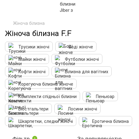
Жіноча білизна
Жіноча білизна F.F
Трусики жіночі
Боді жіноче
Майки жіночі
Футболки жіночі
Кофти жіночі
Білизна для вагітних
Корегуюча білизна жіноче
Комплекти спідньої білизни
Пеньюар
Бюстгальтери
Лосини жіночі
Шкарпетки, следки жіночі
Еротична білизна
Фільтр
За популярністю
1