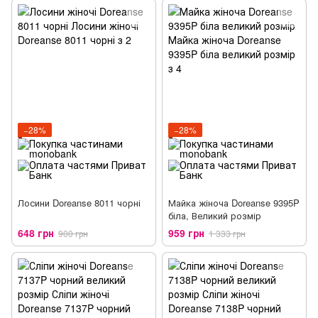
−28%
−28%
Лосини Doreanse 8011 чорні
Майка жіноча Doreanse 9395P
біла, Великий розмір
648 грн
959 грн
900 грн
1 333 грн