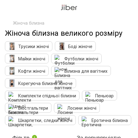
Жіноча білизна
Жіноча білизна великого розміру
Трусики жіночі
Боді жіноче
Майки жіночі
Футболки жіночі
Кофти жіночі
Білизна для вагітних
Корегуюча білизна жіноче
Комплекти спідньої білизни
Пеньюар
Бюстгальтери
Лосини жіночі
Шкарпетки, следки жіночі
Еротична білизна
Фільтр
За популярністю
1