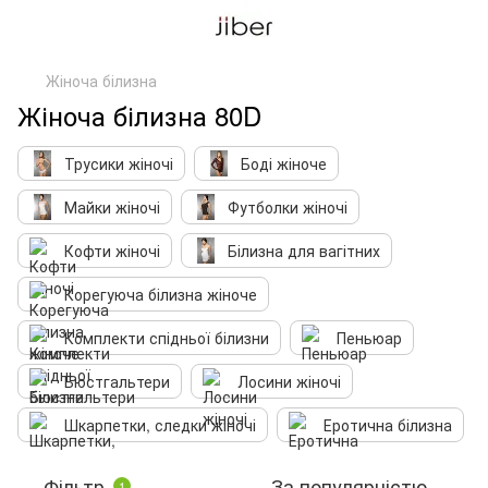
Жіноча білизна
Жіноча білизна 80D
Трусики жіночі
Боді жіноче
Майки жіночі
Футболки жіночі
Кофти жіночі
Білизна для вагітних
Корегуюча білизна жіноче
Комплекти спідньої білизни
Пеньюар
Бюстгальтери
Лосини жіночі
Шкарпетки, следки жіночі
Еротична білизна
Фільтр
За популярністю
1