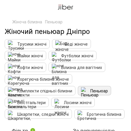
Жіноча білизна
Пеньюар
Жіночий пеньюар Дніпро
Трусики жіночі
Боді жіноче
Майки жіночі
Футболки жіночі
Кофти жіночі
Білизна для вагітних
Корегуюча білизна жіноче
Комплекти спідньої білизни
Пеньюар
Бюстгальтери
Лосини жіночі
Шкарпетки, следки жіночі
Еротична білизна
Фільтр
За популярністю
1