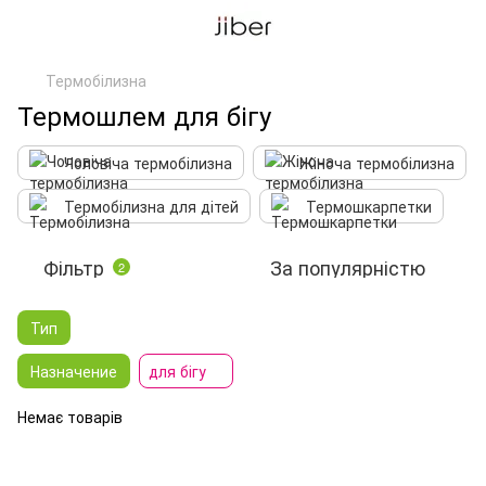
Термобілизна
Термошлем для бігу
Чоловіча термобілизна
Жіноча термобілизна
Термобілизна для дітей
Термошкарпетки
Фільтр
За популярністю
2
Тип
Назначение
для бігу
Немає товарів