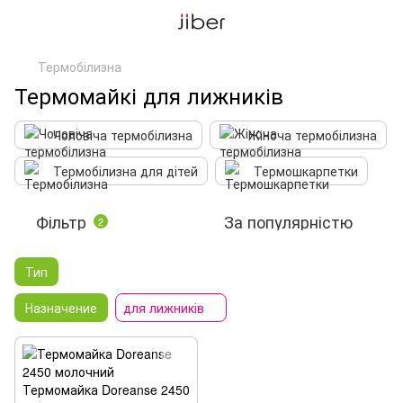
Термобілизна
Термомайкі для лижників
Чоловіча термобілизна
Жіноча термобілизна
Термобілизна для дітей
Термошкарпетки
Фільтр
За популярністю
2
Тип
Назначение
для лижників