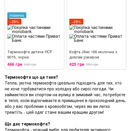
Новинка
−28%
−28%
Термокофта дитяча HCF
Кофта Jiber 166 молочна з
9015, чорна
довгим рукавом
466 грн
425 грн
648 грн
590 грн
Термокофта що це таке?
Тепла, уютна термокофта ідеально підходить для тих, хто
не хоче турбуватися про холодну або сирої погоди. Чи
займаєтеся ви спортом на вулиці в зимовий час, потребуєте
в теплі, коли відпочиваєте в приміщенні в прохолодний день,
або у вас проблеми з кровообігом, через які ви легко
тремтіть - цей одяг стане вашим кращим другом!
Що дає термокофта?
Термокофта - кращий вибір для любителів активного