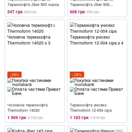
Термокофта Jiber 903 чорна
Термокофта Jiber 909
бордовий
547 грн
608 грн
855 грн
950 грн
−28%
−28%
Чоловіча термокофта
Термокофта унісекс
Thermoform 14020
Thermoform 12-004 сіра
1 969 грн
1 163 грн
2 735 грн
1 615 грн