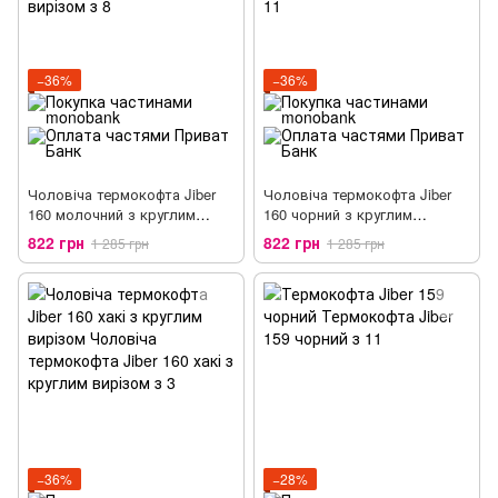
−36%
−36%
Чоловіча термокофта Jiber
Чоловіча термокофта Jiber
160 молочний з круглим
160 чорний з круглим
вирізом
вирізом
822 грн
822 грн
1 285 грн
1 285 грн
−36%
−28%