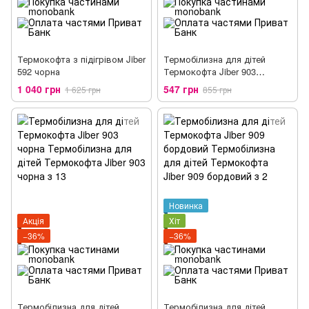
Термокофта з підігрівом Jiber
Термобілизна для дітей
592 чорна
Термокофта Jiber 903
молочний унісекс
1 040 грн
547 грн
1 625 грн
855 грн
Новинка
Акція
Хіт
−36%
−36%
Термобілизна для дітей
Термобілизна для дітей