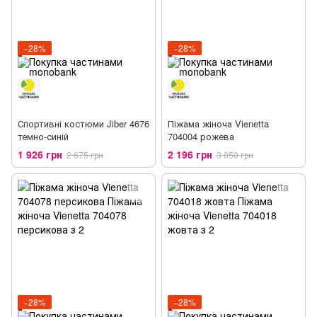
−28%
−28%
Спортивні костюми Jiber 4676
Піжама жіноча Vienetta
темно-синій
704004 рожева
1 926 грн
2 196 грн
2 675 грн
3 050 грн
−28%
−28%