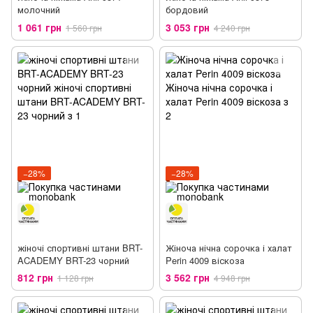
молочний
бордовий
1 061 грн
3 053 грн
1 560 грн
4 240 грн
−28%
−28%
жіночі спортивні штани BRT-
Жіноча нічна сорочка і халат
ACADEMY BRT-23 чорний
Perin 4009 віскоза
812 грн
3 562 грн
1 128 грн
4 948 грн