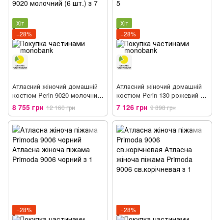
Хіт
Хіт
−28%
−28%
Атласний жіночий домашній
Атласний жіночий домашній
костюм Perin 9020 молочний
костюм Perin 130 рожевий (6
(6 шт.)
шт.)
8 755 грн
7 126 грн
12 160 грн
9 898 грн
−28%
−28%