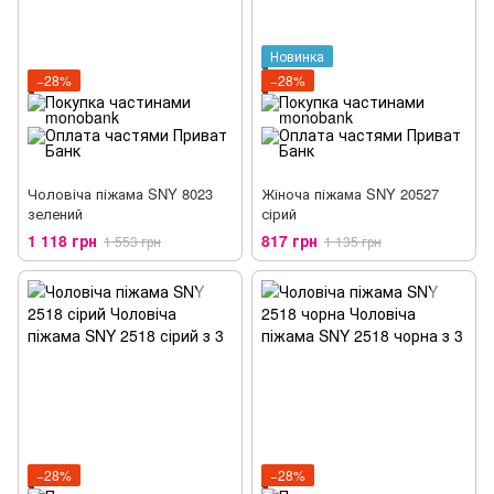
Новинка
−28%
−28%
Чоловіча піжама SNY 8023
Жіноча піжама SNY 20527
зелений
сірий
1 118 грн
817 грн
1 553 грн
1 135 грн
−28%
−28%