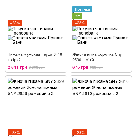
Новинка
Хіт
−28%
−28%
Пижама мужская Feyza 3418
Жіноча нічна сорочка Sny
т.сірий
2596 т.сіній
2 641 грн
675 грн
3 668 грн
938 грн
−28%
−28%