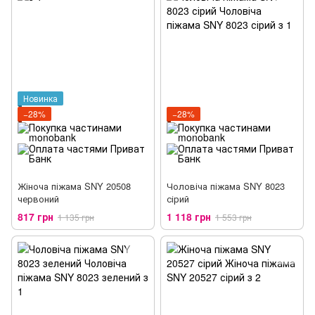
Новинка
−28%
−28%
Жіноча піжама SNY 20508
Чоловіча піжама SNY 8023
червоний
сірий
817 грн
1 118 грн
1 135 грн
1 553 грн