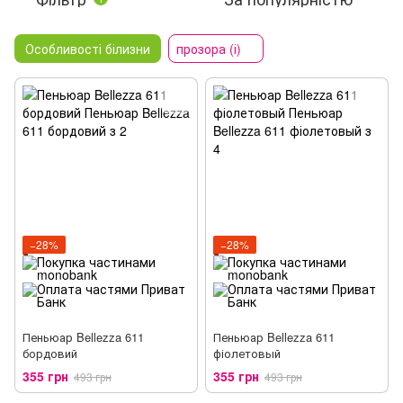
Особливості білизни
прозора (і)
−28%
−28%
Пеньюар Bellezza 611
Пеньюар Bellezza 611
бордовий
фіолетовый
355 грн
355 грн
493 грн
493 грн