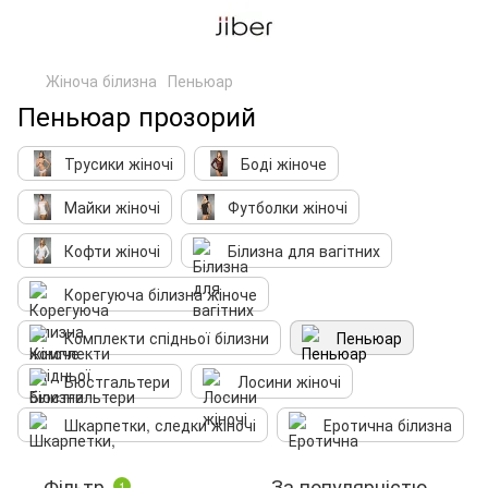
Жіноча білизна
Пеньюар
Пеньюар прозорий
Трусики жіночі
Боді жіноче
Майки жіночі
Футболки жіночі
Кофти жіночі
Білизна для вагітних
Корегуюча білизна жіноче
Комплекти спідньої білизни
Пеньюар
Бюстгальтери
Лосини жіночі
Шкарпетки, следки жіночі
Еротична білизна
Фільтр
За популярністю
1