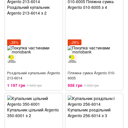
−28%
−28%
Роздільний купальник Argento
Пляжна сумка Argento 010-
213-6014
6005
1 197 грн
958 грн
1 663 грн
1 330 грн