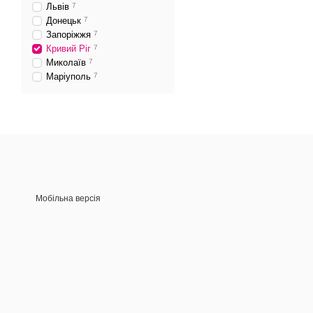
Львів
7
Донецьк
7
Запоріжжя
7
Кривий Ріг
7
Миколаїв
7
Маріуполь
7
Мобільна версія