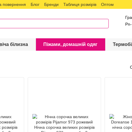
а повернення
Блог
Бренди
Таблиця розмірів
Оптом
Гра
Pn-
віча білизна
Піжами, домашній одяг
Термобі