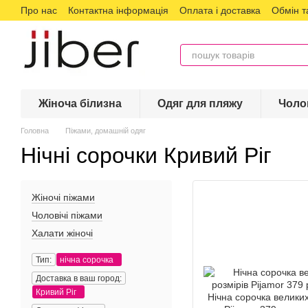
Про нас
Контактна інформація
Оплата і доставка
Обмін т
Перейти до основного контенту
Жіноча білизна
Одяг для пляжу
Чоло
Головна
Піжами, домашній одяг
Нічні сорочки Кривий Ріг
Жіночі піжами
Чоловічі піжами
Халати жіночі
Тип:
нічна сорочка
Доставка в ваш город:
Кривий Ріг