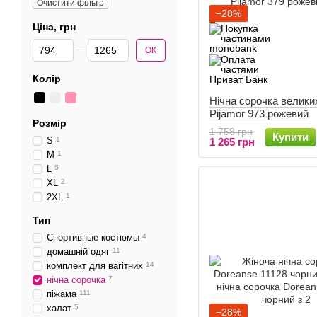
Очистити фільтр
−28%
Ціна, грн
Від Ціна, грн
До Ціна, грн
ОК
Колір
Нічна сорочка великих
Pijamor 973 рожевий
Розмір
1 758 грн
Купити
S
1
1 265 грн
M
1
L
5
XL
2
2XL
1
Тип
Спортивные костюмы
4
домашній одяг
11
комплект для вагітних
14
нічна сорочка
7
піжама
111
халат
5
−28%