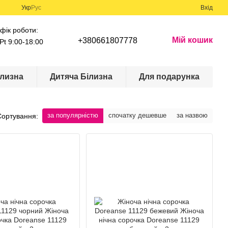
Укр
Рус
Вхід
фік роботи:
Мій кошик
+380661807778
Pt 9:00-18:00
лизна
Дитяча Білизна
Для подарунка
за популярністю
спочатку дешевше
за назвою
Сортування: