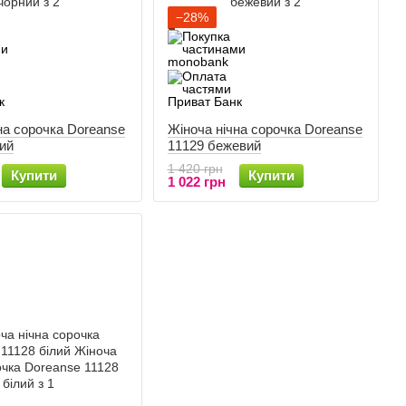
−28%
на сорочка Doreanse
Жіноча нічна сорочка Doreanse
ий
11129 бежевий
1 420 грн
Купити
Купити
1 022 грн