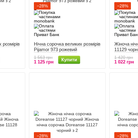
−28%
−28%
 розмірів
Нічна сорочка великих розмірів
Жіноча ніч
Pijamor 973 рожевий
11129 чорн
1 563 грн
1 420 грн
Купити
1 125 грн
1 022 грн
−28%
−28%