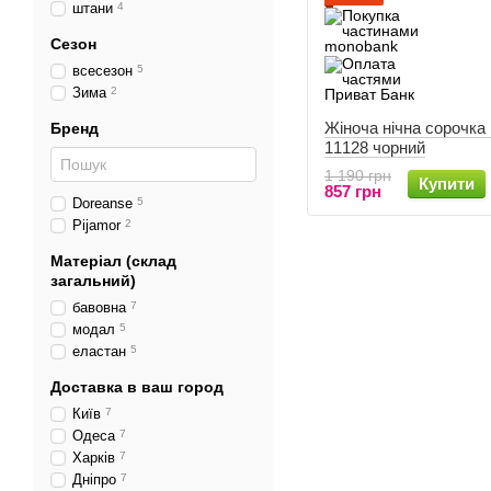
штани
4
Сезон
всесезон
5
Зима
2
Жіноча нічна сорочка
Бренд
11128 чорний
1 190 грн
Купити
857 грн
Doreanse
5
Pijamor
2
Матеріал (склад
загальний)
бавовна
7
модал
5
еластан
5
Доставка в ваш город
Київ
7
Одеса
7
Харків
7
Дніпро
7