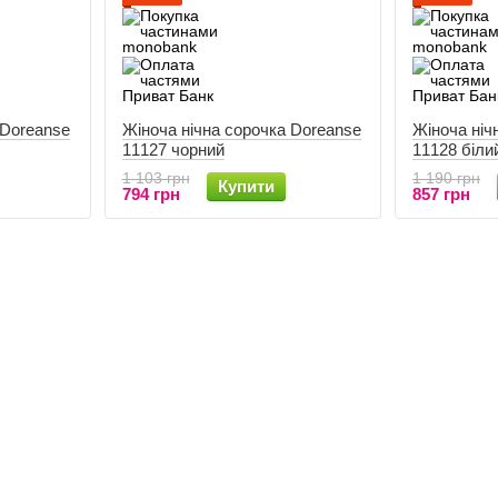
 Doreanse
Жіноча нічна сорочка Doreanse
Жіноча ніч
11127 чорний
11128 біли
1 103 грн
1 190 грн
Купити
794 грн
857 грн