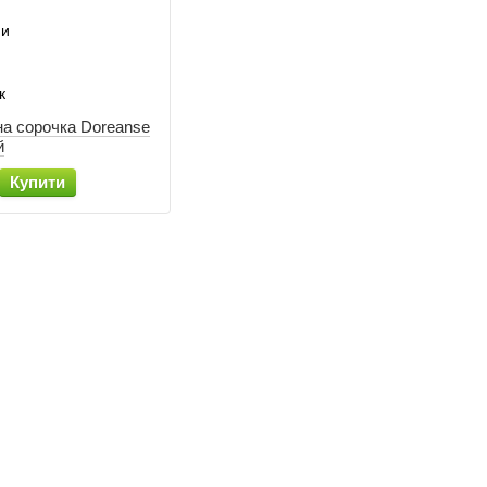
на сорочка Doreanse
й
Купити