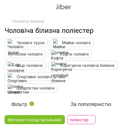
Чоловіча білизна
Чоловіча білизна поліестер
Чоловічі труси
Майки чоловічі
Футболки чоловічі
Кофти чоловічі
Боді чоловіче
Корегуюча чоловіча білизна
Спортивні чоловічі штани
Шкарпетки чоловічі
Фільтр
За популярністю
1
Матеріал (склад загальний)
поліестер