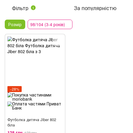
Фільтр
За популярністю
1
Розмір
98/104 (3-4 років)
−28%
Футболка дитяча Jiber 802
біла
128 грн
178 грн