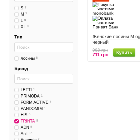
S
7
M
7
L
8
XL
8
Женские лосины Miog
Тип
черный
988 грн
Купить
711 грн
лосины
8
Бренд
LETTI
1
PRIMODA
1
FORM ACTIVE
5
PANDOMIM
1
HIS
5
TRINTA
8
ADN
5
Anil
36
Aysemin
2