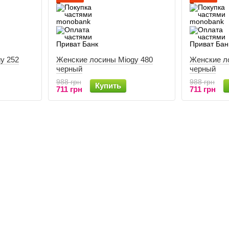
y 252
Женские лосины Miogy 480
Женские л
черный
черный
988 грн
988 грн
Купить
711 грн
711 грн