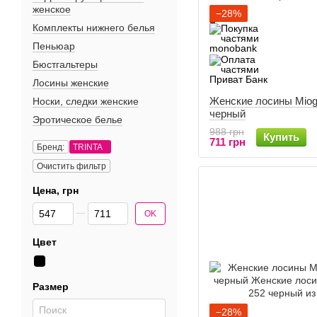
женское
−28%
Комплекты нижнего белья
Пеньюар
Бюстгальтеры
Лосины женские
Женские лосины Miog
Носки, следки женские
черный
Эротическое белье
988 грн
Купить
711 грн
Бренд:
TRINTA
Очистить фильтр
Цена, грн
От Цена, грн
До Цена, грн
OK
Цвет
Размер
−28%