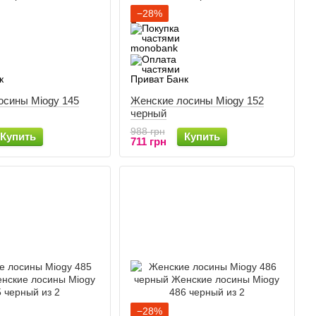
−28%
осины Miogy 145
Женские лосины Miogy 152
черный
988 грн
Купить
Купить
711 грн
−28%