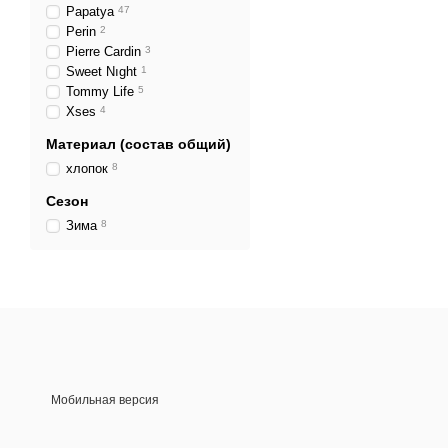
Papatya
47
Perin
2
Pierre Cardin
3
Sweet Nıght
1
Tommy Life
5
Xses
4
Материал (состав общий)
хлопок
8
Сезон
Зима
8
Мобильная версия