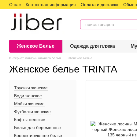
О нас
Контактная информация
Оплата и доставка
Обмен 
Перейти к основному контенту
Женское Белье
Одежда для пляжа
Му
Интернет магазин нижнего белья
Женское Белье
Женское белье TRINTA
Трусики женские
Боди женское
Майки женские
Футболки женские
Кофты женские
Белье для беременных
Корректирующее белье