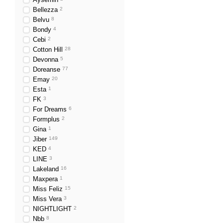
Bellezza
2
Belvu
8
Bondy
4
Cebi
2
Cotton Hill
28
Devonna
5
Doreanse
77
Emay
20
Esta
1
FK
3
For Dreams
6
Formplus
2
Gina
1
Jiber
149
KED
4
LINE
3
Lakeland
16
Maxpera
1
Miss Feliz
15
Miss Vera
3
NIGHTLIGHT
2
Nbb
8