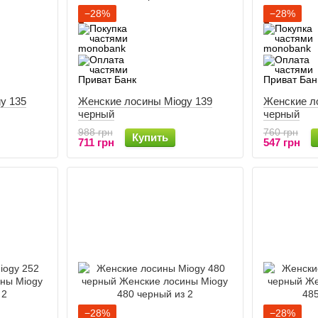
−28%
−28%
y 135
Женские лосины Miogy 139
Женские л
черный
черный
988 грн
760 грн
Купить
711 грн
547 грн
−28%
−28%