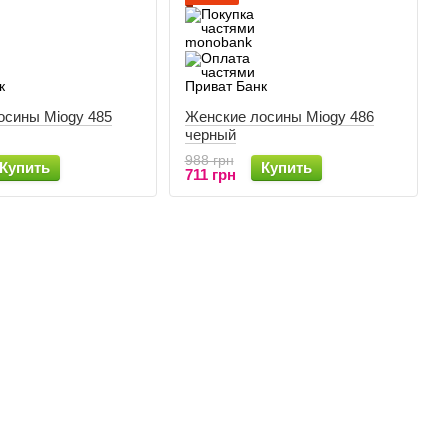
осины Miogy 485
Женские лосины Miogy 486
черный
988 грн
Купить
Купить
711 грн