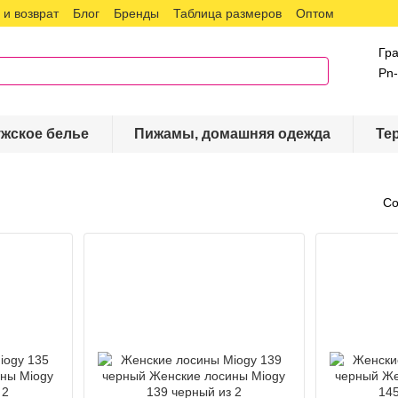
и возврат
Блог
Бренды
Таблица размеров
Оптом
Гр
Pn-
жское белье
Пижамы, домашняя одежда
Те
Со