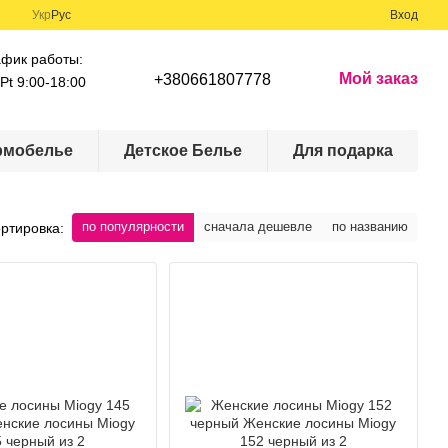
Укр
Рус
Вход
афик работы:
Мой заказ
+380661807778
Pt 9:00-18:00
рмобелье
Детское Белье
Для подарка
по популярности
сначала дешевле
по названию
ртировка: