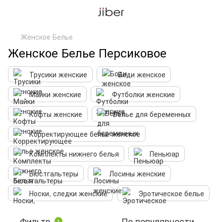
Женское Белье
Женское Белье Персиковое
Трусики женские
Боди женское
Майки женские
Футболки женские
Кофты женские
Белье для беременных
Корректирующее белье женское
Комплекты нижнего белья
Пеньюар
Бюстгальтеры
Лосины женские
Носки, следки женские
Эротическое белье
Фильтр
По популярности
1