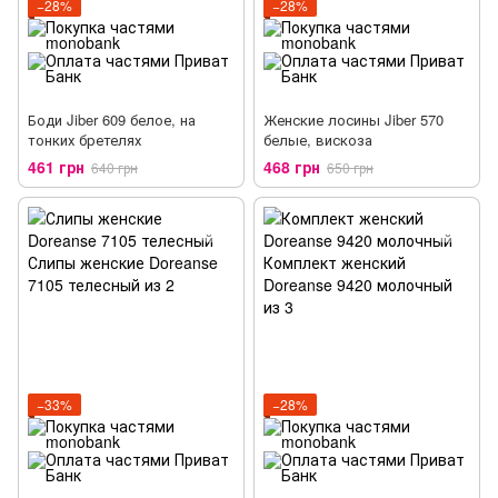
−28%
−28%
Боди Jiber 609 белое, на
Женские лосины Jiber 570
тонких бретелях
белые, вискоза
461 грн
468 грн
640 грн
650 грн
−33%
−28%