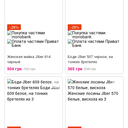
−28%
−28%
Женская майка Jiber 614
Боди Jiber 507 черное, на
черный
тонких бретелях
504 грн
365 грн
700 грн
508 грн