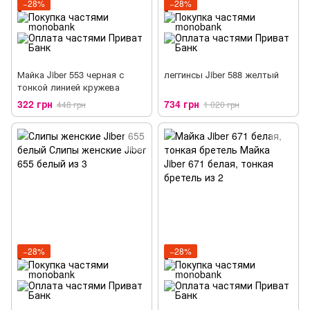
−28%
−28%
Майка Jiber 553 черная с
леггинсы Jiber 588 желтый
тонкой линией кружева
322 грн
734 грн
448 грн
1 020 грн
−28%
−28%