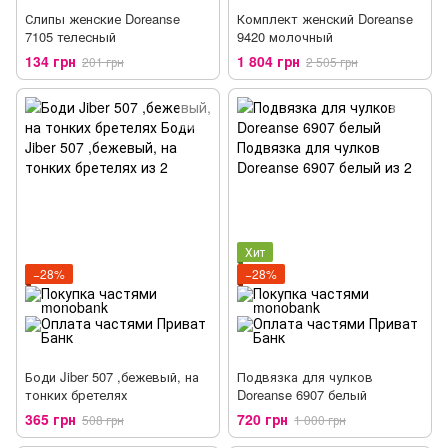
Слипы женские Doreanse
Комплект женский Doreanse
7105 телесный
9420 молочный
134 грн
1 804 грн
201 грн
2 505 грн
Хит
−28%
−28%
Боди Jiber 507 ,бежевый, на
Подвязка для чулков
тонких бретелях
Doreanse 6907 белый
365 грн
720 грн
508 грн
1 000 грн