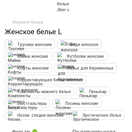
Женское Белье
Женское белье L
Трусики женские
Боди женское
Майки женские
Футболки женские
Кофты женские
Белье для беременных
Корректирующее белье женское
Комплекты нижнего белья
Пеньюар
Бюстгальтеры
Лосины женские
Носки, следки женские
Эротическое белье
Фильтр
По популярности
1