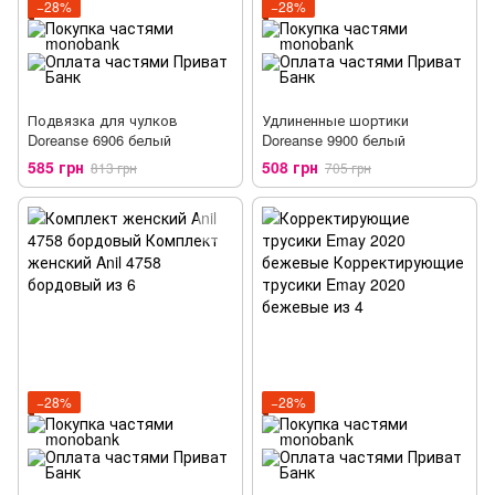
−28%
−28%
Подвязка для чулков
Удлиненные шортики
Doreanse 6906 белый
Doreanse 9900 белый
585 грн
508 грн
813 грн
705 грн
−28%
−28%