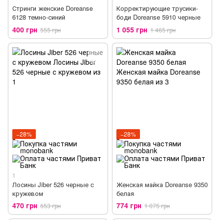
Стринги женские Doreanse
Корректирующие трусики-
6128 темно-синий
боди Doreanse 5910 черные
400 грн
1 055 грн
555 грн
1 465 грн
−28%
−28%
1
Лосины Jiber 526 черные с
Женская майка Doreanse 9350
кружевом
белая
470 грн
774 грн
653 грн
1 075 грн