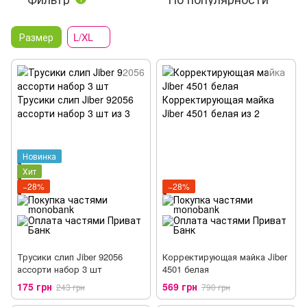
Размер
L/XL
Новинка
Хит
−28%
−28%
Трусики слип Jiber 92056
Корректирующая майка Jiber
ассорти набор 3 шт
4501 белая
175 грн
569 грн
243 грн
790 грн