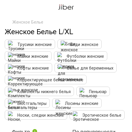
Женское Белье
Женское Белье L/XL
Трусики женские
Боди женское
Майки женские
Футболки женские
Кофты женские
Белье для беременных
Корректирующее белье женское
Комплекты нижнего белья
Пеньюар
Бюстгальтеры
Лосины женские
Носки, следки женские
Эротическое белье
Фильтр
По популярности
1