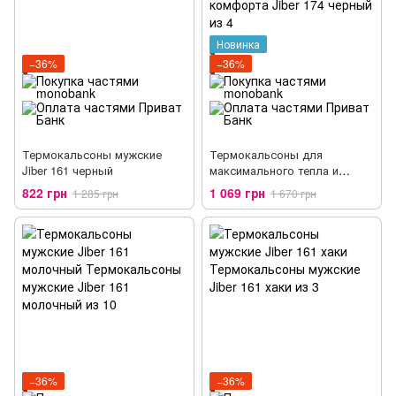
Новинка
−36%
−36%
Термокальсоны мужские
Термокальсоны для
Jiber 161 черный
максимального тепла и
комфорта Jiber 174 черный
822 грн
1 069 грн
1 285 грн
1 670 грн
−36%
−36%