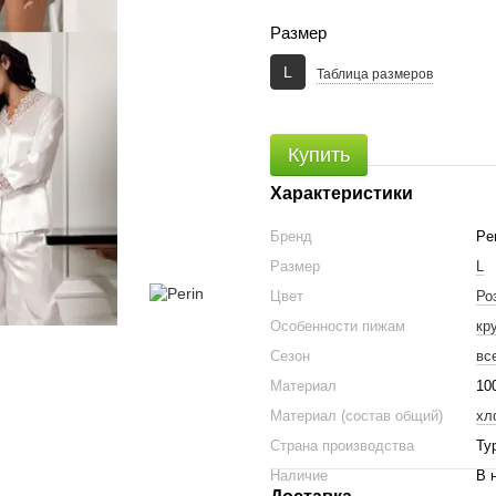
Размер
L
Таблица размеров
Купить
Характеристики
Бренд
Per
Размер
L
Цвет
Ро
Особенности пижам
кр
Сезон
вс
Материал
10
Материал (состав общий)
хл
Страна производства
Ту
Наличие
В 