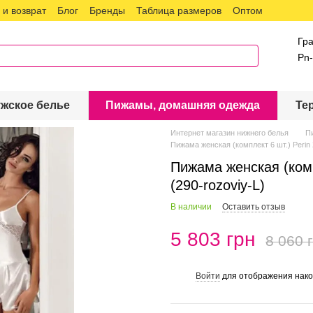
и возврат
Блог
Бренды
Таблица размеров
Оптом
Гр
Pn-
жское белье
Пижамы, домашняя одежда
Те
Интернет магазин нижнего белья
П
Пижама женская (комплект 6 шт.) Perin
Пижама женская (комп
(290-rozoviy-L)
В наличии
Оставить отзыв
5 803 грн
8 060 
Войти
для отображения нако
%