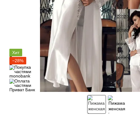
Хит
−28%