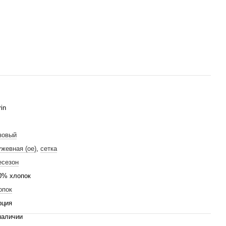
in
зовый
ужевная (ое)
,
сетка
есезон
0% хлопок
опок
рция
наличии