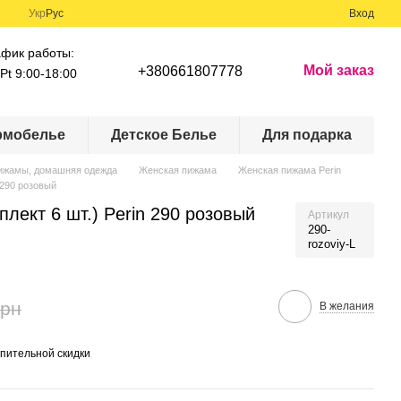
Укр
Рус
Вход
афик работы:
Мой заказ
+380661807778
Pt 9:00-18:00
рмобелье
Детское Белье
Для подарка
ижамы, домашняя одежда
Женская пижама
Женская пижама Perin
 290 розовый
лект 6 шт.) Perin 290 розовый
Артикул
290-
rozoviy-L
грн
В желания
пительной скидки