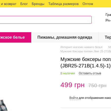
и возврат
Блог
Бренды
Таблица размеров
Оптом
Гр
Pn-
жское белье
Пижамы, домашняя одежда
Те
Интернет магазин нижнего белья
М
Мужские боксеры поплин Jiber 25-271B(
Мужские боксеры попл
(JBR25-271B(1.4.5)-1)
В наличии
Оставить отзыв
499 грн
750 грн
Войти
для отображения нако
%