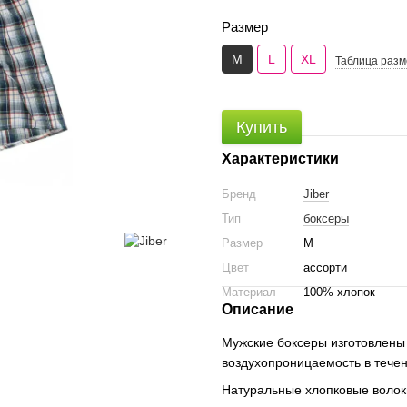
Размер
M
L
XL
Таблица разм
Купить
Характеристики
Бренд
Jiber
Тип
боксеры
Размер
M
Цвет
ассорти
Материал
100% хлопок
Описание
Мужские боксеры изготовлены
воздухопроницаемость в течен
Натуральные хлопковые волок