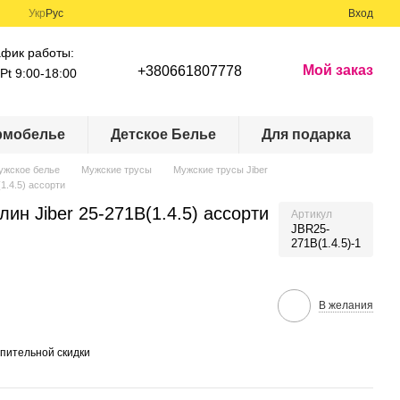
Укр
Рус
Вход
афик работы:
Мой заказ
+380661807778
Pt 9:00-18:00
рмобелье
Детское Белье
Для подарка
ужское белье
Мужские трусы
Мужские трусы Jiber
1.4.5) ассорти
ин Jiber 25-271B(1.4.5) ассорти
Артикул
JBR25-
271B(1.4.5)-1
В желания
пительной скидки