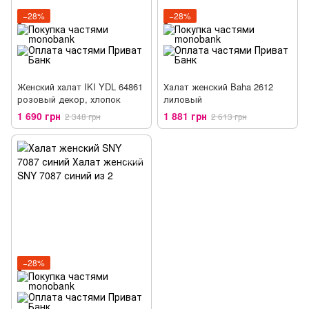
−28%
−28%
Женский халат IKI YDL 64861
Халат женский Baha 2612
розовый декор, хлопок
лиловый
1 690 грн
1 881 грн
2 348 грн
2 613 грн
−28%