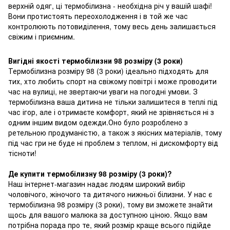
верхній одяг, ці термобілизна - необхідна річ у вашій шафі!
Вони протистоять переохолодження і в той же час
контролюють потовиділення, тому весь день залишається
свіжим і приємним.
Вигідні якості термобілизни 98 розміру (3 роки)
Термобілизна розміру 98 (3 роки) ідеально підходять для
тих, хто любить спорт на свіжому повітрі і може проводити
час на вулиці, не звертаючи уваги на погодні умови. З
термобілизна ваша дитина не тільки залишитеся в теплі під
час ігор, але і отримаєте комфорт, який не зрівняється ні з
одним іншим видом одежди.Оно було розроблено з
ретельною продуманістю, а також з якісних матеріалів, тому
під час гри не буде ні проблем з теплом, ні дискомфорту від
тісноти!
Де купити термобілизну 98 розміру (3 роки)?
Наш інтернет-магазин надає людям широкий вибір
чоловічого, жіночого та дитячого нижньої білизни. У нас є
термобілизна 98 розміру (3 роки), тому ви зможете знайти
щось для вашого малюка за доступною ціною. Якщо вам
потрібна порада про те, який розмір краще всього підійде