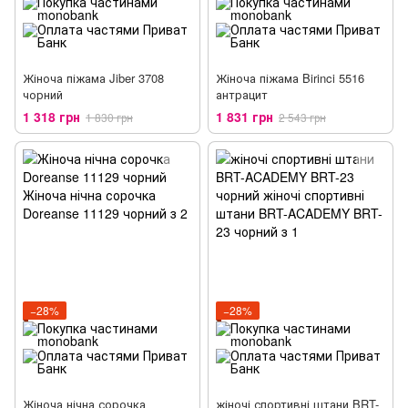
Жіноча піжама Jiber 3708
Жіноча піжама Birinci 5516
чорний
антрацит
1 318 грн
1 831 грн
1 830 грн
2 543 грн
−28%
−28%
Жіноча нічна сорочка
жіночі спортивні штани BRT-