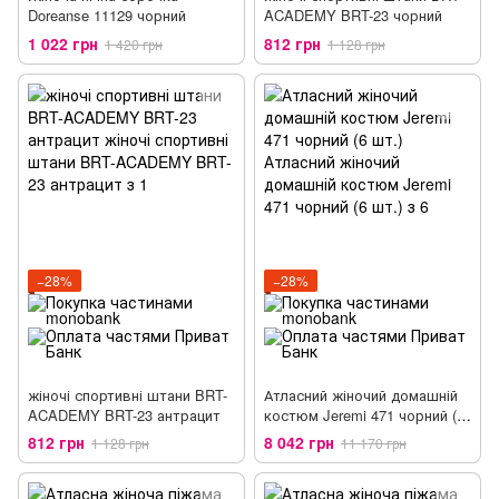
Doreanse 11129 чорний
ACADEMY BRT-23 чорний
1 022 грн
812 грн
1 420 грн
1 128 грн
−28%
−28%
жіночі спортивні штани BRT-
Атласний жіночий домашній
ACADEMY BRT-23 антрацит
костюм Jeremi 471 чорний (6
шт.)
812 грн
8 042 грн
1 128 грн
11 170 грн