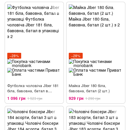
−28%
−28%
Футболка чоловіча Jiber 181
Майка Jiber 180 біла,
біла, бавовна, батал в
бавовна, батал (2 шт.)
упаковці
1 096 грн
929 грн
1 523 грн
1 290 грн