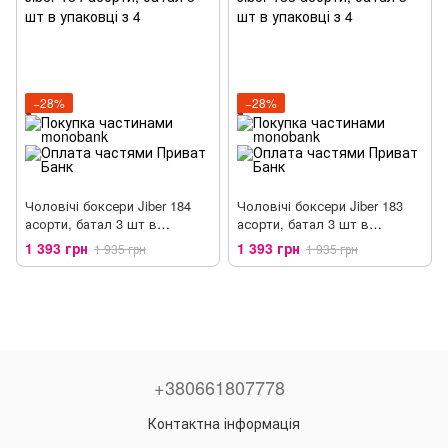
−28%
−28%
Чоловічі боксери Jiber 184
Чоловічі боксери Jiber 183
асорти, батал 3 шт в
асорти, батал 3 шт в
упаковці
упаковці
1 393 грн
1 393 грн
1 935 грн
1 935 грн
+380661807778
Контактна інформація