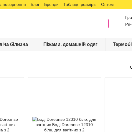
а повернення
Блог
Бренди
Таблиця розмірів
Оптом
Гра
Pn-
віча білизна
Піжами, домашній одяг
Термобі