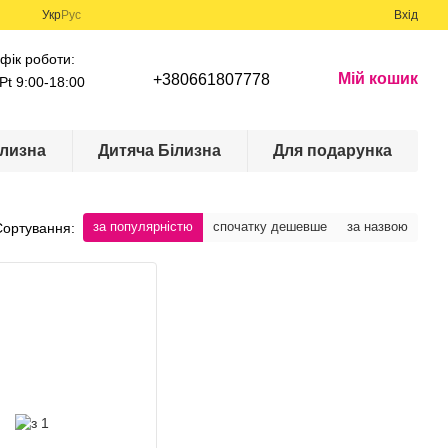
Укр
Рус
Вхід
фік роботи:
Мій кошик
+380661807778
Pt 9:00-18:00
лизна
Дитяча Білизна
Для подарунка
за популярністю
спочатку дешевше
за назвою
Сортування: