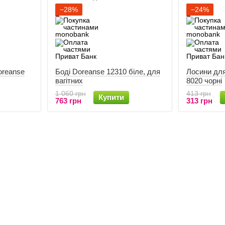
−28%
−24%
oreanse
Боді Doreanse 12310 біле, для
Лосини для
вагітних
8020 чорні
1 060 грн
413 грн
Купити
763 грн
313 грн