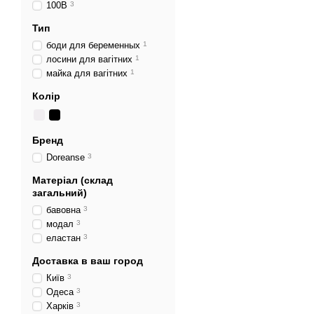
100B
3
Тип
боди для беременных
1
лосини для вагітних
1
майка для вагітних
1
Колір
Бренд
Doreanse
3
Матеріал (склад
загальний)
бавовна
3
модал
3
еластан
3
Доставка в ваш город
Київ
3
Одеса
3
Харків
3