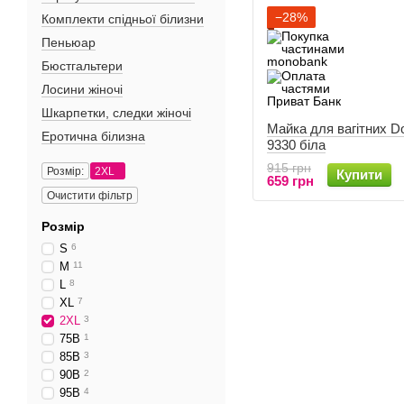
−28%
Комплекти спідньої білизни
Пеньюар
Бюстгальтери
Лосини жіночі
Шкарпетки, следки жіночі
Майка для вагітних D
Еротична білизна
9330 біла
915 грн
Розмір:
2XL
Купити
659 грн
Очистити фільтр
Розмір
S
6
M
11
L
8
XL
7
2XL
3
75B
1
85В
3
90В
2
95B
4