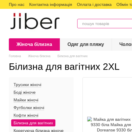
Про нас
Контактна інформація
Оплата і доставка
Обмін т
Перейти до основного контенту
Жіноча білизна
Одяг для пляжу
Чоло
Головна
Жіноча білизна
Білизна для вагітних
Білизна для вагітних 2XL
Трусики жіночі
Боді жіноче
Майки жіночі
Футболки жіночі
Кофти жіночі
Білизна для вагітних
Корегуюча білизна жіноче