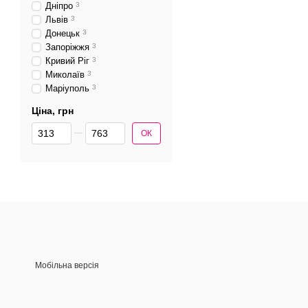
Дніпро
3
Львів
3
Донецьк
3
Запоріжжя
3
Кривий Ріг
3
Миколаїв
3
Маріуполь
3
Ціна, грн
Від Ціна, грн
До Ціна, грн
ОК
Мобільна версія