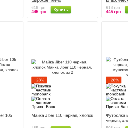
широкое плечо
классичес
618 грн
618 грн
Купить
445 грн
445 грн
−28%
−28%
er 105
Майка Jiber 110 черная, хлопок
Футболка м
черная, хл
485 грн
508 грн