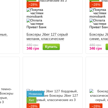
−28%
−28%
рные,
Боксеры Jiber 127 серый
Боксеры Ji
меланж, классические
синие, кла
480 грн
480 грн
Купить
346 грн
346 грн
Новинка
Хит
−28%
−28%