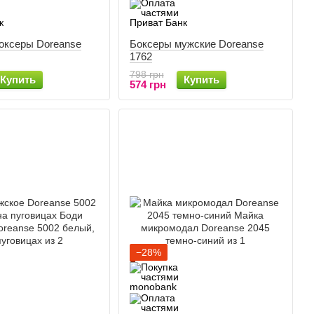
оксеры Doreanse
Боксеры мужские Doreanse
1762
798 грн
Купить
Купить
574 грн
−28%