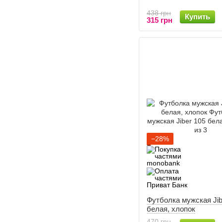
438 грн
Купить
315 грн
−28%
Футболка мужская Jib
белая, хлопок
470 грн