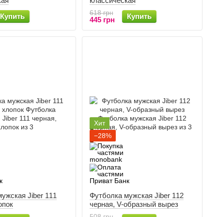
кая
классическая
618 грн
Купить
Купить
445 грн
Хит
−28%
ужская Jiber 111
Футболка мужская Jiber 112
опок
черная, V-образный вырез
508 грн