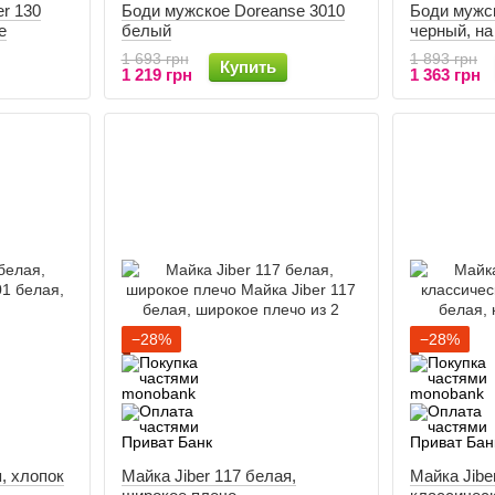
r 130
Боди мужское Doreanse 3010
Боди мужс
е
белый
черный, на
1 693 грн
1 893 грн
Купить
1 219 грн
1 363 грн
−28%
−28%
я, хлопок
Майка Jiber 117 белая,
Майка Jibe