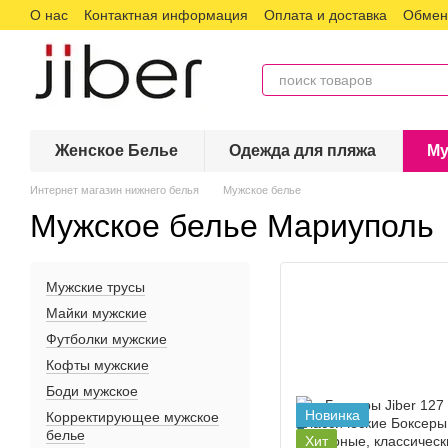
О нас
Контактная информация
Оплата и доставка
Обмен 
Перейти к основному контенту
Женское Белье
Одежда для пляжа
Му
Интернет магазин нижнего белья
Мужское белье
Мужское белье Мариуполь
Мужские трусы
Майки мужские
Футболки мужские
Кофты мужские
Боди мужское
Новинка
Корректирующее мужское
белье
Хит