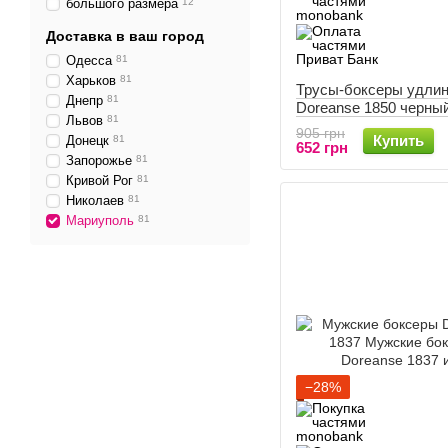
большого размера
12
Доставка в ваш город
Одесса
81
Харьков
81
Трусы-боксеры удли
Днепр
81
Doreanse 1850 черны
Львов
81
905 грн
Купить
Донецк
81
652 грн
Запорожье
81
Кривой Рог
81
Николаев
81
Мариуполь
81
−28%