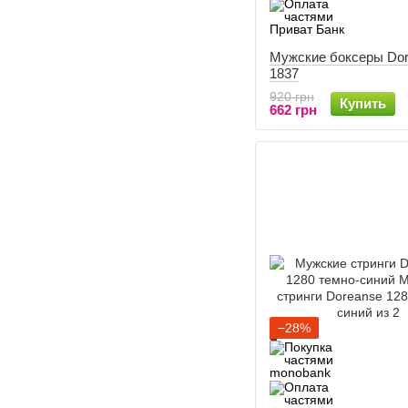
Мужские боксеры Do
1837
920 грн
Купить
662 грн
−28%