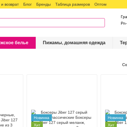
и возврат
Блог
Бренды
Таблица размеров
Оптом
Гр
Pn-
жское белье
Пижамы, домашняя одежда
Те
Со
Новинка
Новинка
Хит
Хит