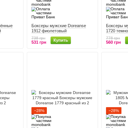
нённые
Боксеры мужские Doreanse
Боксеры м
й
1912 фиолетовый
1720 темно
738 грн
778 грн
Купить
531 грн
560 грн
−28%
−28%