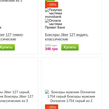
−28%
ber 127 темно-
Боксеры Jiber 127 индиго,
ссические
классические
480 грн
Купить
Купить
346 грн
−28%