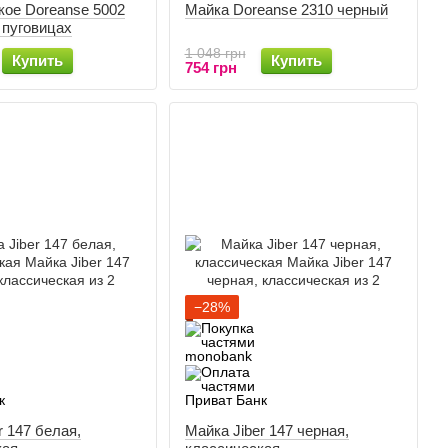
кое Doreanse 5002
Майка Doreanse 2310 черный
 пуговицах
1 048 грн
Купить
Купить
754 грн
−28%
r 147 белая,
Майка Jiber 147 черная,