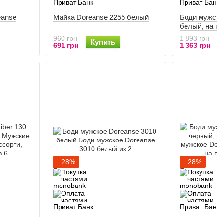
eanse
Майка Doreanse 2255 белый
Боди мужс
белый, на 
960 грн
1 893 грн
Купить
691 грн
1 363 грн
−28%
−28%