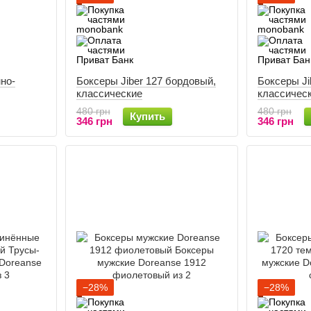
мно-
Боксеры Jiber 127 бордовый,
Боксеры Ji
классические
классичес
480 грн
480 грн
Купить
346 грн
346 грн
−28%
−28%