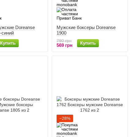
ужские Doreanse
Мужские боксеры Doreanse
-синий
1900
790 грн
Купить
Купить
569 грн
−28%