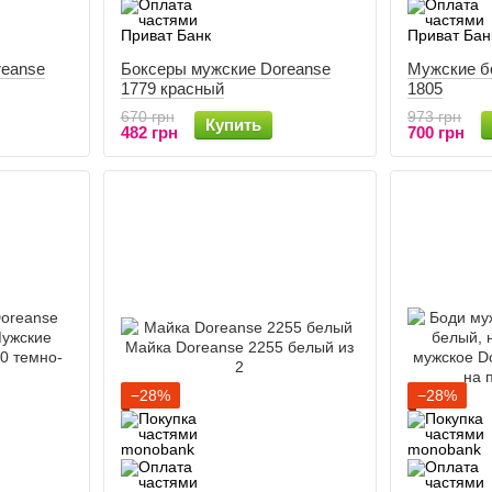
reanse
Боксеры мужские Doreanse
Мужские б
1779 красный
1805
670 грн
973 грн
Купить
482 грн
700 грн
−28%
−28%