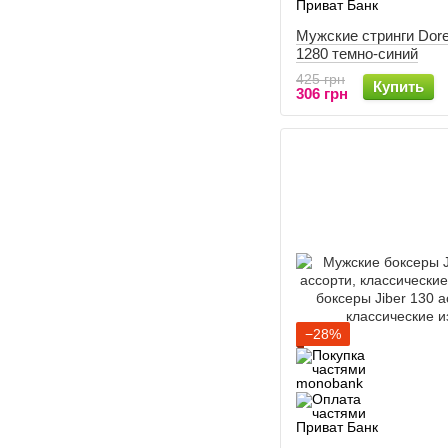
Мужские стринги Dor
1280 темно-синий
425 грн
Купить
306 грн
−28%