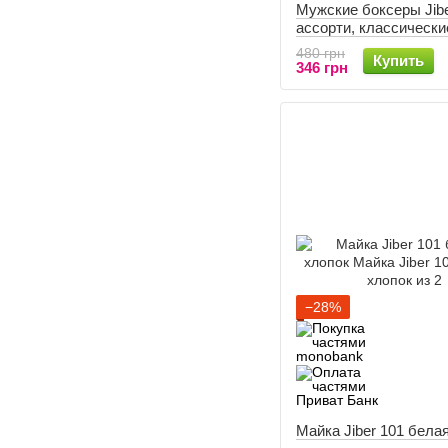
Мужские боксеры Jibe
ассорти, классически
480 грн
Купить
346 грн
−28%
Майка Jiber 101 бела