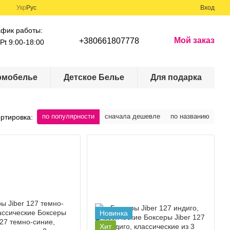
Укр
Рус
Вход
афик работы:
Мой заказ
+380661807778
Pt 9:00-18:00
рмобелье
Детское Белье
Для подарка
по популярности
сначала дешевле
по названию
ртировка:
Новинка
Хит