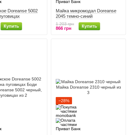
кое Doreanse 5002
Майка микромодал Doreanse
пуговицах
2045 темно-синий
1 203 грн
Купить
Купить
866 грн
−28%