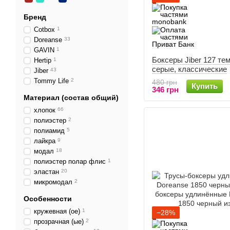
Бренд
Cotbox
1
Doreanse
33
GAVIN
1
Боксеры Jiber 127 те
Hertip
1
серые, классические
Jiber
43
Tommy Life
2
480 грн
Купить
346 грн
Материал (состав общий)
хлопок
66
полиэстер
2
полиамид
5
лайкра
9
модал
18
полиэстер полар флис
1
эластан
20
микромодал
2
Особенности
кружевная (ое)
1
−28%
прозрачная (ые)
2