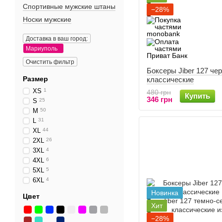
Спортивные мужские штаны
−28%
Носки мужские
Доставка в ваш город:
Мариуполь
Очистить фильтр
Боксеры Jiber 127 че
Размер
классические
XS
1
480 грн
Купить
346 грн
S
25
M
50
L
31
XL
44
2XL
26
3XL
4
4XL
6
5XL
5
6XL
4
Новинка
Цвет
Хит
−28%