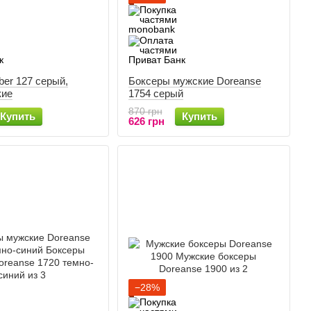
ber 127 серый,
Боксеры мужские Doreanse
кие
1754 серый
870 грн
Купить
Купить
626 грн
−28%